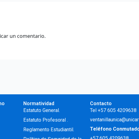
icar un comentario.
no
Normatividad
Contacto
.
Estatuto General.
Tel +57 605 4209638
ventanillaunica@unicar
Estatuto Profesoral
.
Teléfono Conmutad
Reglamento Estudiantil.
+57
605 4209638