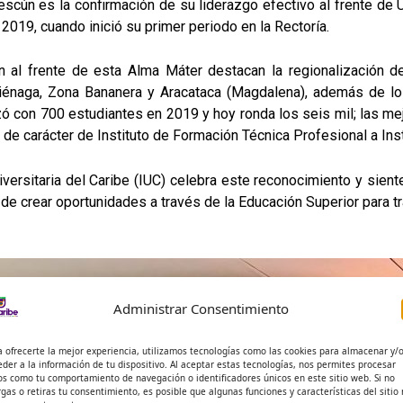
scún es la confirmación de su liderazgo efectivo al frente de 
2019, cuando inició su primer periodo en la Rectoría.
 al frente de esta Alma Máter destacan la regionalización d
iénaga, Zona Bananera y Aracataca (Magdalena), además de lo
 con 700 estudiantes en 2019 y hoy ronda los seis mil; las mejo
de carácter de Instituto de Formación Técnica Profesional a Insti
versitaria del Caribe (IUC) celebra este reconocimiento y siente
 de crear oportunidades a través de la Educación Superior para 
Administrar Consentimiento
a ofrecerte la mejor experiencia, utilizamos tecnologías como las cookies para almacenar y/
eder a la información de tu dispositivo. Al aceptar estas tecnologías, nos permites procesar
os como tu comportamiento de navegación o identificadores únicos en este sitio web. Si no
rgas o retiras tu consentimiento, es posible que algunas funciones y características del sitio