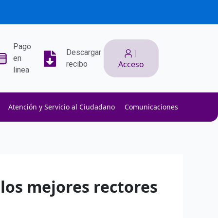
Pago
|
Descargar
en
Acceso
recibo
linea
Atención y Servicio al Ciudadano
Comunicaciones
ith low slippage.
ow fees.
isk efficiently.
 los mejores rectores