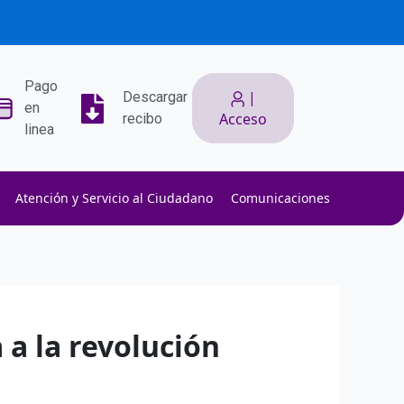
Pago
|
Descargar
en
Acceso
recibo
linea
Atención y Servicio al Ciudadano
Comunicaciones
ith low slippage.
ow fees.
isk efficiently.
 a la revolución