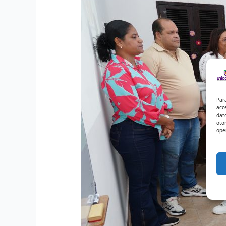
Par
acc
dat
oto
ope