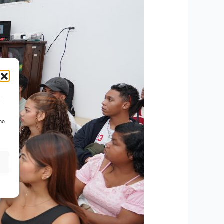
o
 no