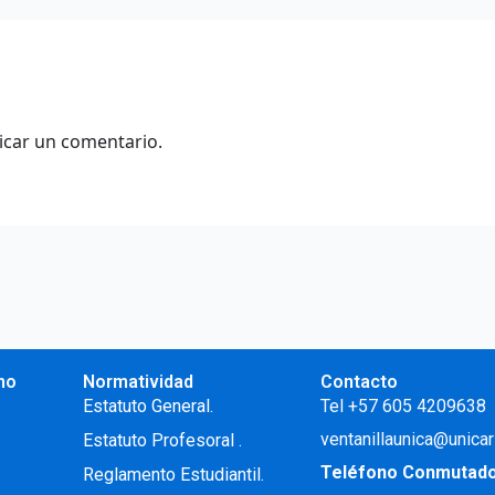
icar un comentario.
no
Normatividad
Contacto
.
Estatuto General.
Tel +57 605 4209638
ventanillaunica@unicar
Estatuto Profesoral
.
Teléfono Conmutad
Reglamento Estudiantil.