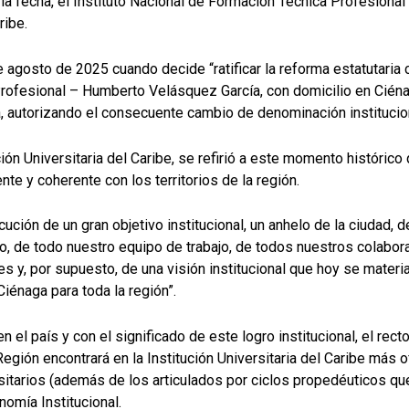
 de la fecha, el Instituto Nacional de Formación Técnica Profesio
ribe.
e agosto de 2025 cuando decide “ratificar la reforma estatutari
Profesional – Humberto Velásquez García, con domicilio en Cién
a, autorizando el consecuente cambio de denominación instituciona
ión Universitaria del Caribe, se refirió a este momento históric
nte y coherente con los territorios de la región.
ución de un gran objetivo institucional, un anhelo de la ciudad, d
o, de todo nuestro equipo de trabajo, de todos nuestros colabor
 y, por supuesto, de una visión institucional que hoy se material
iénaga para toda la región”.
 el país y con el significado de este logro institucional, el rec
ión encontrará en la Institución Universitaria del Caribe más o
rsitarios (además de los articulados por ciclos propedéuticos 
nomía Institucional.