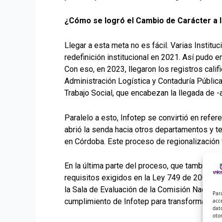
¿Cómo se logró el Cambio de Carácter a In
Llegar a esta meta no es fácil. Varias Institu
redefinición institucional en 2021. Así pudo
Con eso, en 2023, llegaron los registros cali
Administración Logística y Contaduría Pública
Trabajo Social, que encabezan la llegada de -
Paralelo a esto, Infotep se convirtió en refe
abrió la senda hacia otros departamentos y ter
en Córdoba. Este proceso de regionalización f
En la última parte del proceso, que también 
requisitos exigidos en la Ley 749 de 2002 y 
la Sala de Evaluación de la Comisión Naciona
Par
cumplimiento de Infotep para transformarse en 
acc
dat
oto