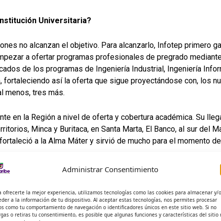
stitución Universitaria?
ciones no alcanzan el objetivo. Para alcanzarlo, Infotep primero 
 empezar a ofertar programas profesionales de pregrado mediant
ficados de los programas de Ingeniería Industrial, Ingeniería Inf
, fortaleciendo así la oferta que sigue proyectándose con, los n
al menos, tres más.
rente en la Región a nivel de oferta y cobertura académica. Su ll
ritorios, Minca y Buritaca, en Santa Marta, El Banco, al sur del
ortaleció a la Alma Máter y sirvió de mucho para el momento def
contó con acompañamiento del Ministerio de Educación Nacional, 
Administrar Consentimiento
el Decreto 1075 de 2015. Esto fue durante la visita de pares ac
l Intersectorial de Aseguramiento de la Calidad de la Educación
a ofrecerte la mejor experiencia, utilizamos tecnologías como las cookies para almacenar y/
la Institución Universitaria del Caribe.
eder a la información de tu dispositivo. Al aceptar estas tecnologías, nos permites procesar
os como tu comportamiento de navegación o identificadores únicos en este sitio web. Si no
rgas o retiras tu consentimiento, es posible que algunas funciones y características del sitio