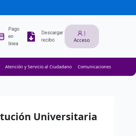
Pago
|
Descargar
en
Acceso
recibo
linea
Atención y Servicio al Ciudadano
Comunicaciones
ith low slippage.
ow fees.
isk efficiently.
itución Universitaria