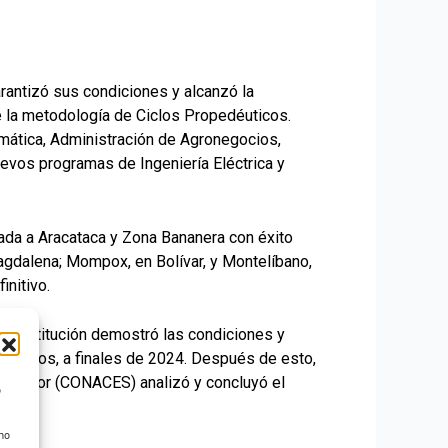
garantizó sus condiciones y alcanzó la
e la metodología de Ciclos Propedéuticos.
ormática, Administración de Agronegocios,
uevos programas de Ingeniería Eléctrica y
egada a Aracataca y Zona Bananera con éxito
 Magdalena; Mompox, en Bolívar, y Montelíbano,
initivo.
la Institución demostró las condiciones y
adémicos, a finales de 2024. Después de esto,
 Superior (CONACES) analizó y concluyó el
o
 no