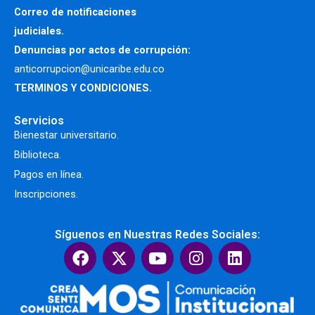
Correo de notificaciones
judiciales.
Denuncias por actos de corrupción:
anticorrupcion@unicaribe.edu.co
TERMINOS Y CONDICIONES.
Servicios
Bienestar universitario.
Biblioteca.
Pagos en línea.
Inscripciones.
Síguenos en Nuestras Redes Sociales:
F
X
Y
I
L
a
-
o
n
i
c
t
u
s
n
e
w
t
t
k
b
i
u
a
e