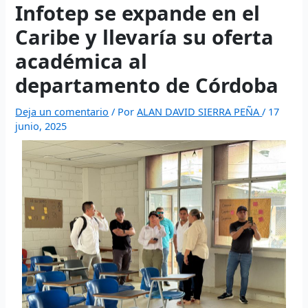
website
- Execute fast trades and manage liquidity with low
Infotep se expande en el
polymarket
- trade on real-world event outcomes with low
Polymarket
- place informed bets and hedge crypto risk
slippage.
fees.
efficiently.
Caribe y llevaría su oferta
académica al
departamento de Córdoba
Deja un comentario
/ Por
ALAN DAVID SIERRA PEÑA
/
17
junio, 2025