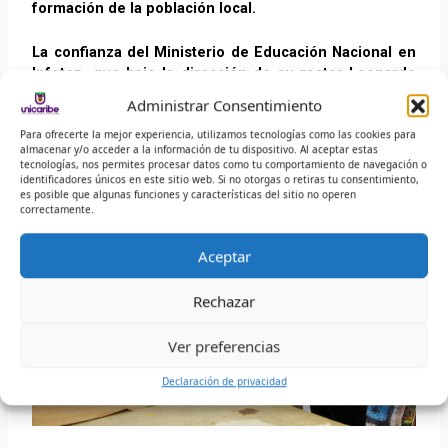
formación de la población local.
La confianza del Ministerio de Educación Nacional en
Infotep, que bajo la dirección de su rector Leonardo
Pérez Suescún
se ha consolidado como referente en
Administrar Consentimiento
gestión educativa y ampliación de cobertura, ha sido clave
Para ofrecerte la mejor experiencia, utilizamos tecnologías como las cookies para
para la proyección de esta nueva sede en el territorio.
almacenar y/o acceder a la información de tu dispositivo. Al aceptar estas
tecnologías, nos permites procesar datos como tu comportamiento de navegación o
identificadores únicos en este sitio web. Si no otorgas o retiras tu consentimiento,
es posible que algunas funciones y características del sitio no operen
correctamente.
Aceptar
Rechazar
Ver preferencias
Declaración de privacidad