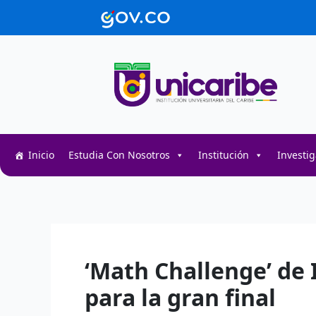
Ir
contenido
al
contenido
Inicio
Estudia Con Nosotros
Institución
Investi
Decentralized token swap interface for DeFi user
Decentralized crypto prediction market for trader
Decentralized prediction markets for crypto trad
‘Math Challenge’ de 
para la gran final