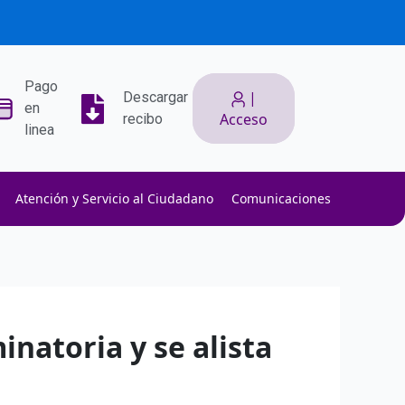
Pago
|
Descargar
en
Acceso
recibo
linea
Atención y Servicio al Ciudadano
Comunicaciones
ith low slippage.
ow fees.
isk efficiently.
inatoria y se alista