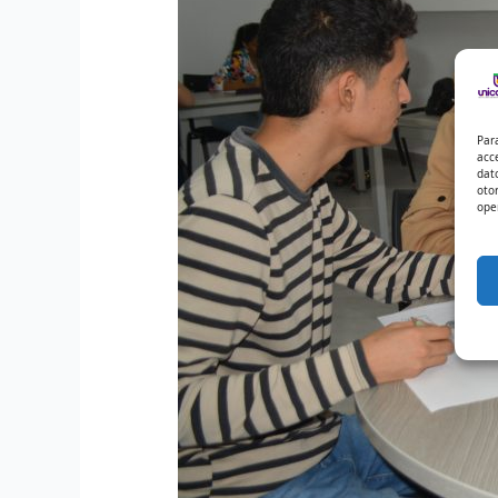
Par
acc
dat
oto
ope