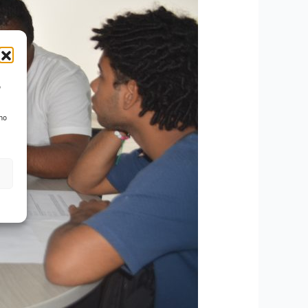
o
 no