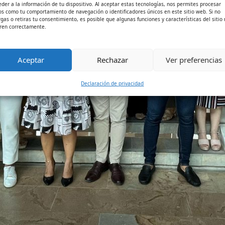
eder a la información de tu dispositivo. Al aceptar estas tecnologías, nos permites procesar
os como tu comportamiento de navegación o identificadores únicos en este sitio web. Si no
rgas o retiras tu consentimiento, es posible que algunas funciones y características del sitio
ren correctamente.
Aceptar
Rechazar
Ver preferencias
Declaración de privacidad