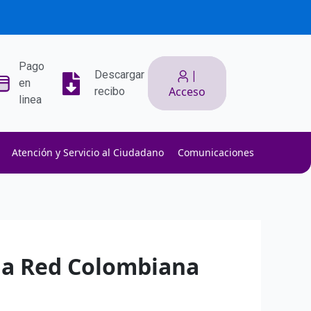
Pago
|
Descargar
en
Acceso
recibo
linea
Atención y Servicio al Ciudadano
Comunicaciones
ith low slippage.
ow fees.
isk efficiently.
 la Red Colombiana