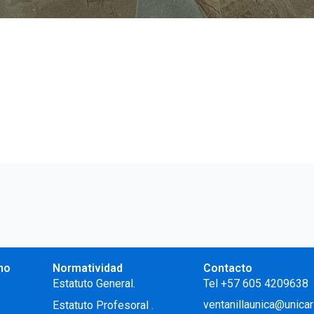
no
Normatividad
Contacto
.
Estatuto General.
Tel +57 605 4209638
ventanillaunica@unicar
Estatuto Profesoral
.