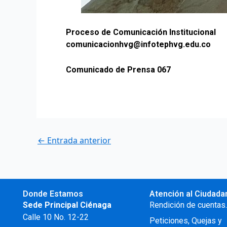
Proceso de Comunicación Institucional
comunicacionhvg@infotephvg.edu.co
Comunicado de Prensa 067
←
Entrada anterior
Donde Estamos
Atención al Ciudada
Sede Principal Ciénaga
Rendición de cuentas
Calle 10 No. 12-22
Peticiones, Quejas y