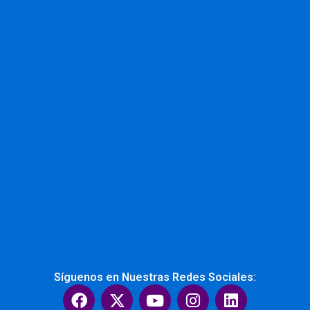
Síguenos en Nuestras Redes Sociales:
F
X
Y
I
L
a
-
o
n
i