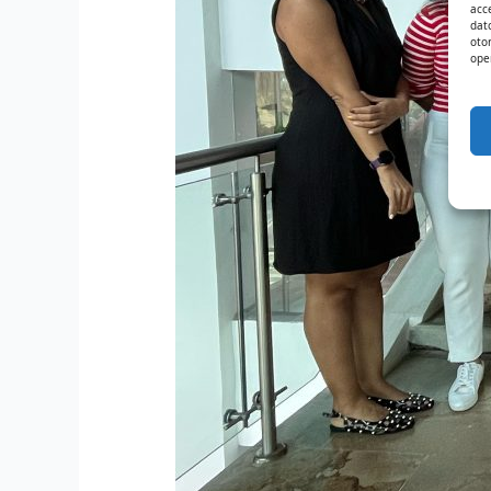
acc
dat
oto
ope