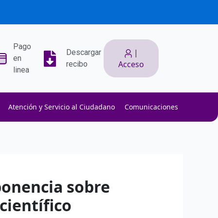
Pago
|
Descargar
en
Acceso
recibo
linea
Atención y Servicio al Ciudadano
Comunicaciones
ith low slippage.
ow fees.
isk efficiently.
ponencia sobre
ientífico