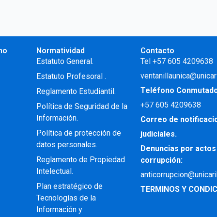
no
Normatividad
Contacto
.
Estatuto General.
Tel +57 605 4209638
ventanillaunica@unicar
Estatuto Profesoral
.
Teléfono Conmutad
Reglamento Estudiantil.
+57
605 4209638
Política de Seguridad de la
Información.
Correo de notificac
Política de protección de
judiciales.
datos personales.
Denuncias por actos
Reglamento de Propiedad
corrupción:
Intelectual
.
anticorrupcion@unicar
Plan estratégico de
TERMINOS Y CONDIC
Tecnologías de la
Información y