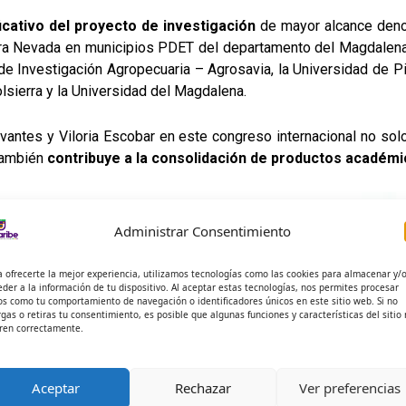
icativo del proyecto de investigación
de mayor alcance deno
a Nevada en municipios PDET del departamento del Magdalena y
e Investigación Agropecuaria – Agrosavia, la Universidad de P
lsierra y la Universidad del Magdalena.
antes y Viloria Escobar en este congreso internacional no solo
 también
contribuye a la consolidación de productos académic
Administrar Consentimiento
a ofrecerte la mejor experiencia, utilizamos tecnologías como las cookies para almacenar y/
eder a la información de tu dispositivo. Al aceptar estas tecnologías, nos permites procesar
os como tu comportamiento de navegación o identificadores únicos en este sitio web. Si no
rgas o retiras tu consentimiento, es posible que algunas funciones y características del sitio
ren correctamente.
Aceptar
Rechazar
Ver preferencias