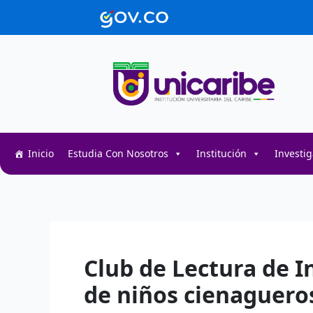
Ir
contenido
al
contenido
Inicio
Estudia Con Nosotros
Institución
Investi
Decentralized token swap interface for DeFi user
Decentralized crypto prediction market for trader
Decentralized prediction markets for crypto trad
Club de Lectura de I
de niños cienaguero