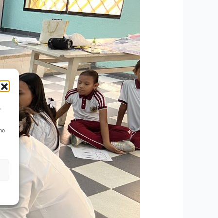
o
 no