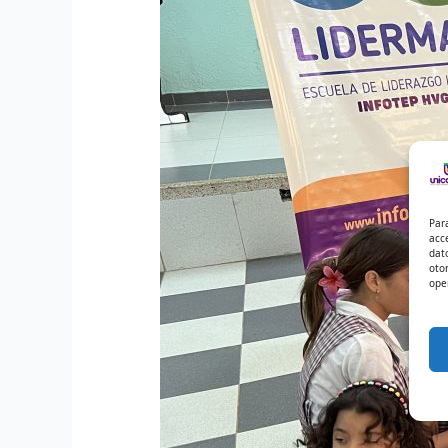
Par
acc
dat
oto
ope