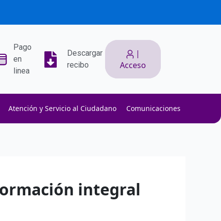
Pago
|
Descargar
en
Acceso
recibo
linea
Atención y Servicio al Ciudadano
Comunicaciones
ith low slippage.
ow fees.
isk efficiently.
formación integral