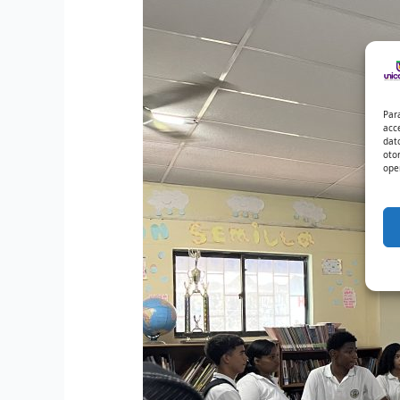
Par
acc
dat
oto
ope