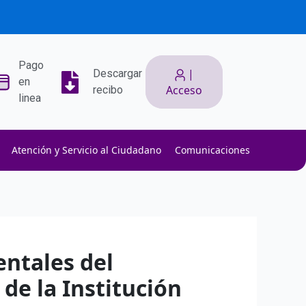
Pago
|
Descargar
en
Acceso
recibo
linea
Atención y Servicio al Ciudadano
Comunicaciones
ith low slippage.
ow fees.
isk efficiently.
ntales del
de la Institución