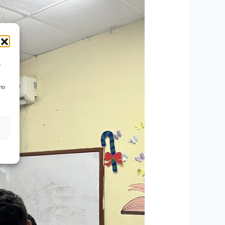
o
 no