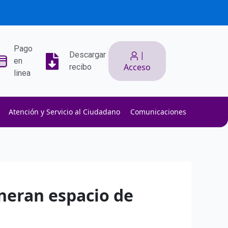
Pago
|
Descargar
en
Acceso
recibo
linea
Atención y Servicio al Ciudadano
Comunicaciones
ith low slippage.
ow fees.
isk efficiently.
eneran espacio de