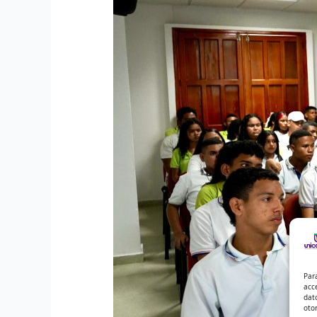
Par
acc
dat
oto