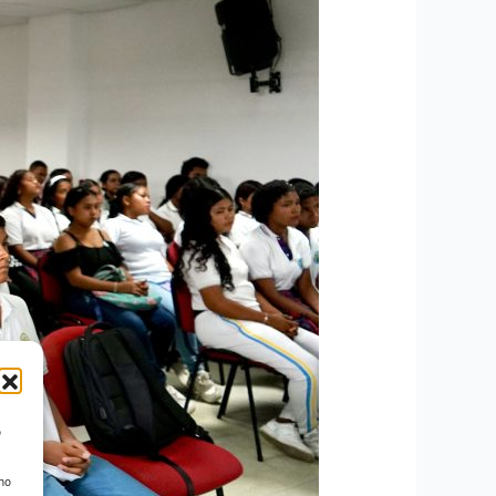
o
 no