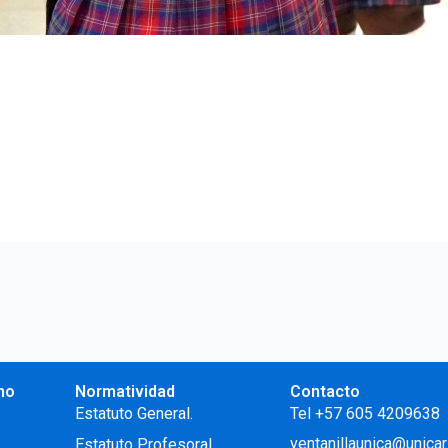
no
Normatividad
Contacto
.
Estatuto General.
Tel +57 605 4209638
ventanillaunica@unicar
Estatuto Profesoral
.