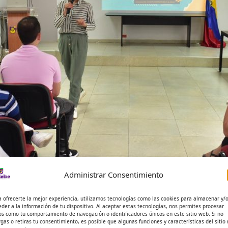
Administrar Consentimiento
a ofrecerte la mejor experiencia, utilizamos tecnologías como las cookies para almacenar y/
eder a la información de tu dispositivo. Al aceptar estas tecnologías, nos permites procesar
os como tu comportamiento de navegación o identificadores únicos en este sitio web. Si no
rgas o retiras tu consentimiento, es posible que algunas funciones y características del sitio