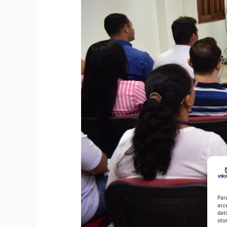
Par
acc
dat
oto