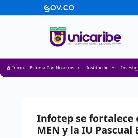
Ir
contenido
al
contenido
Inicio
Estudia Con Nosotros
Institución
Investi
Decentralized token swap interface for DeFi user
Decentralized crypto prediction market for trader
Decentralized prediction markets for crypto trad
Infotep se fortalec
MEN y la IU Pascual