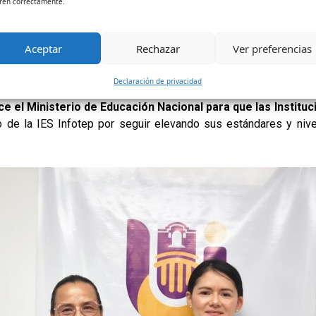
ren correctamente.
ep y a los visitantes encargados por el Ministerio
analizar 
Aceptar
Rechazar
Ver preferencias
ión Superior
. Lo que se fortaleció con un taller sobre “Foment
istrativo de la Alma Máter.
Declaración de privacidad
e el Ministerio de Educación Nacional para que las Institu
so de la IES Infotep por seguir elevando sus estándares y niv