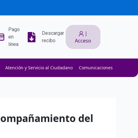
Pago
|
Descargar
en
Acceso
recibo
linea
Atención y Servicio al Ciudadano
Comunicaciones
ith low slippage.
ow fees.
isk efficiently.
 acompañamiento del