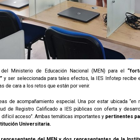
a del Ministerio de Educación Nacional (MEN) para el
“for
”
y ser seleccionada para tales efectos, la IES Infotep recibe
s de cara a los retos que están por venir.
eas de acompañamiento especial. Una por estar ubicada “en re
itud de Registro Calificado a IES públicas con oferta y desa
 difícil acceso”. Ambas temáticas importantes y
pertinentes pa
itución Universitaria.
a
representante del MEN y dos representantes de la Instit