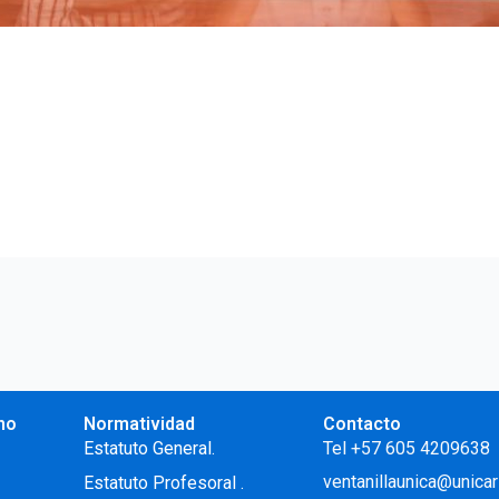
no
Normatividad
Contacto
.
Estatuto General.
Tel +57 605 4209638
ventanillaunica@unicar
Estatuto Profesoral
.