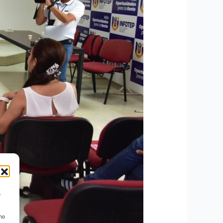
o
 no