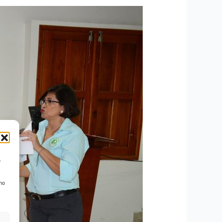
o
 no