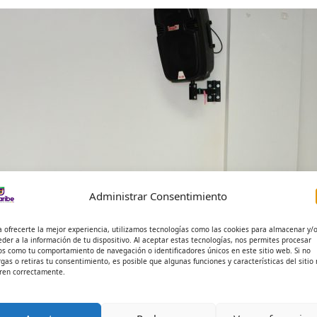
Administrar Consentimiento
a ofrecerte la mejor experiencia, utilizamos tecnologías como las cookies para almacenar y/
eder a la información de tu dispositivo. Al aceptar estas tecnologías, nos permites procesar
os como tu comportamiento de navegación o identificadores únicos en este sitio web. Si no
rgas o retiras tu consentimiento, es posible que algunas funciones y características del sitio
ren correctamente.