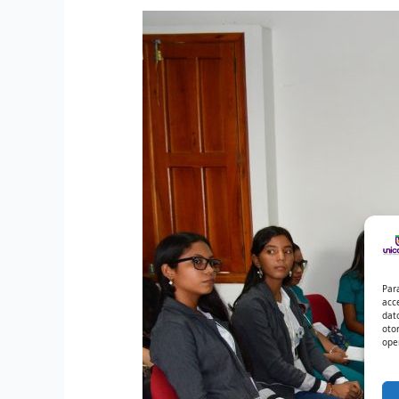
Par
acc
dat
oto
ope