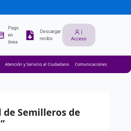
Pago
|
Descargar
en
Acceso
recibo
linea
Atención y Servicio al Ciudadano
Comunicaciones
ith low slippage.
ow fees.
isk efficiently.
l de Semilleros de
”