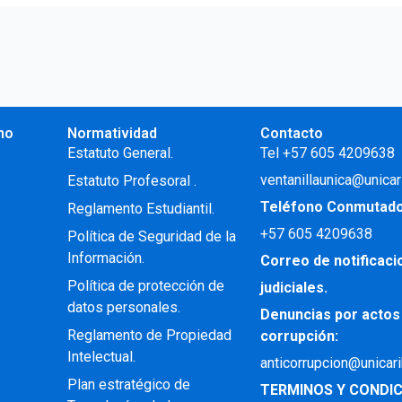
no
Normatividad
Contacto
.
Estatuto General.
Tel +57 605 4209638
ventanillaunica@unicar
Estatuto Profesoral
.
Teléfono Conmutad
Reglamento Estudiantil.
+57
605 4209638
Política de Seguridad de la
Información.
Correo de notificac
Política de protección de
judiciales.
datos personales.
Denuncias por actos
Reglamento de Propiedad
corrupción:
Intelectual
.
anticorrupcion@unicar
Plan estratégico de
TERMINOS Y CONDIC