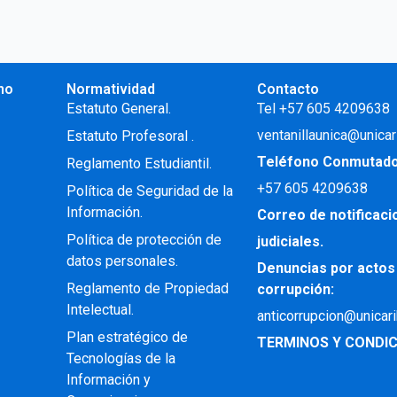
no
Normatividad
Contacto
.
Estatuto General.
Tel +57 605 4209638
ventanillaunica@unicar
Estatuto Profesoral
.
Teléfono Conmutad
Reglamento Estudiantil.
+57
605 4209638
Política de Seguridad de la
Información.
Correo de notificac
Política de protección de
judiciales.
datos personales.
Denuncias por actos
Reglamento de Propiedad
corrupción:
Intelectual
.
anticorrupcion@unicar
Plan estratégico de
TERMINOS Y CONDIC
Tecnologías de la
Información y