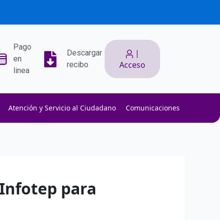
Pago
|
Descargar
en
Acceso
recibo
linea
Atención y Servicio al Ciudadano
Comunicaciones
ith low slippage.
ow fees.
isk efficiently.
 Infotep para