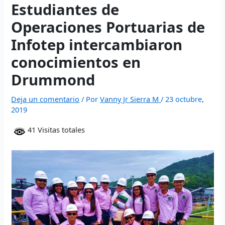
website
- Execute fast trades and manage liquidity with low
Estudiantes de
polymarket
- trade on real-world event outcomes with low
Polymarket
- place informed bets and hedge crypto risk
slippage.
fees.
efficiently.
Operaciones Portuarias de
Infotep intercambiaron
conocimientos en
Drummond
Deja un comentario
/ Por
Vanny Jr Sierra M
/
23 octubre,
2019
41 Visitas totales