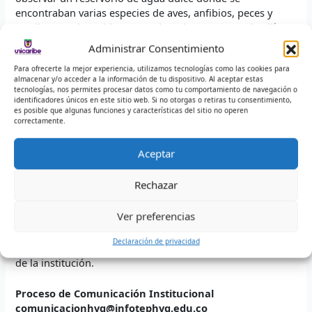
encontraban varias especies de aves, anfibios, peces y
reptiles, que han sido rescatados y han encontrado allí un
nuevo hábitat, así mismo se pudo contemplar un acuario
Administrar Consentimiento
con varias especies endémicas de la zona, las cuales
Para ofrecerte la mejor experiencia, utilizamos tecnologías como las cookies para
conviven con carbón mineral dentro del agua
almacenar y/o acceder a la información de tu dispositivo. Al aceptar estas
demostrando así la capacidad de adaptación que tienen
tecnologías, nos permites procesar datos como tu comportamiento de navegación o
los animales para sobrevivir en diferentes ambientes.
identificadores únicos en este sitio web. Si no otorgas o retiras tu consentimiento,
es posible que algunas funciones y características del sitio no operen
correctamente.
“
Drummond es una empresa comprometida con el medio
ambiente, que está en mejora continua y que siempre
Aceptar
tiene las puertas abiertas para recibirnos; por lo que se
extienden los agradecimientos a esta compañía por
Rechazar
generar espacios dirigidos a la academia, que permiten
nutrir la formación de los estudiantes de la IES INFOTEP
Ver preferencias
del Municipio de Ciénaga – Magdalena” destacó el
Ingeniero Carlos Acosta Álvarez, Director de Unidad del
Declaración de privacidad
Programa Técnico Profesional en Operaciones Portuarias
de la institución.
Proceso de Comunicación Institucional
comunicacionhvg@infotephvg.edu.co