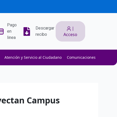
Pago
|
Descargar
en
Acceso
recibo
linea
Atención y Servicio al Ciudadano
Comunicaciones
ith low slippage.
ow fees.
isk efficiently.
oyectan Campus