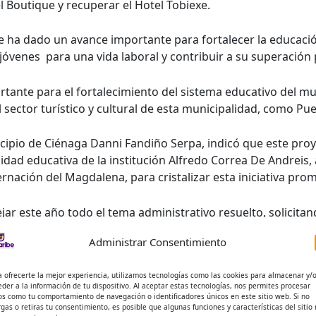
 Boutique y recuperar el Hotel Tobiexe.
 ha dado un avance importante para fortalecer la educación
óvenes para una vida laboral y contribuir a su superación 
tante para el fortalecimiento del sistema educativo del mu
el sector turístico y cultural de esta municipalidad, como P
icipio de Ciénaga Danni Fandiño Serpa, indicó que este pro
d educativa de la institución Alfredo Correa De Andreis, a l
rnación del Magdalena, para cristalizar esta iniciativa prom
ejar este año todo el tema administrativo resuelto, solicita
aprobación del Proyecto de Acuerdo”, señaló Fandiño Serpa
Administrar Consentimiento
a ofrecerte la mejor experiencia, utilizamos tecnologías como las cookies para almacenar y/
eder a la información de tu dispositivo. Al aceptar estas tecnologías, nos permites procesar
os como tu comportamiento de navegación o identificadores únicos en este sitio web. Si no
rgas o retiras tu consentimiento, es posible que algunas funciones y características del sitio