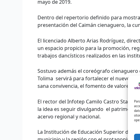
mayo de 2019.
Dentro del repertorio definido para mostrar
presentación del Caimán cienaguero, la cum
El licenciado Alberto Arias Rodríguez, direc
un espacio propicio para la promoción, regu
trabajos dancísticos realizados en las insti
Sostuvo además el coreógrafo cienaguero qu
Tolima servirá para fortalecer el nuevo con
sana convivencia, el fomento de valores y la
El rector del Infotep Camilo Castro Stand, a
Par
acc
la idea es seguir divulgando el patrimonio 
dat
oto
acervo regional y nacional.
ope
La Institución de Educación Superior de Ci
municipio y la región con el protagonismo d