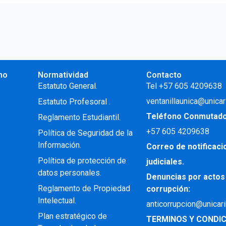
no
Normatividad
Contacto
.
Estatuto General.
Tel +57 605 4209638
ventanillaunica@unicar
Estatuto Profesoral
.
Teléfono Conmutad
Reglamento Estudiantil.
+57
605 4209638
Política de Seguridad de la
Información.
Correo de notificac
Política de protección de
judiciales.
datos personales.
Denuncias por actos
Reglamento de Propiedad
corrupción:
Intelectual
.
anticorrupcion@unicar
Plan estratégico de
TERMINOS Y CONDIC