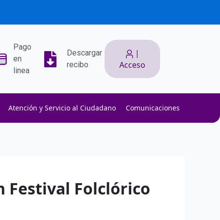
Pago
|
Descargar
en
Acceso
recibo
linea
Atención y Servicio al Ciudadano
Comunicaciones
ith low slippage.
ow fees.
isk efficiently.
 Festival Folclórico