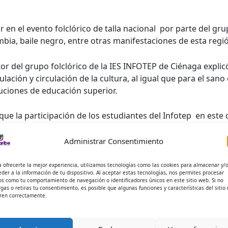
 en el evento folclórico de talla nacional por parte del gr
bia, baile negro, entre otras manifestaciones de esta regió
tor del grupo folclórico de la IES INFOTEP de Ciénaga explic
lación y circulación de la cultura, al igual que para el sa
tuciones de educación superior.
e la participación de los estudiantes del Infotep en este
cepto de globalización cultural e identidad global del ciud
 Paz.
Administrar Consentimiento
l garantizar su apoyo para el viaje del grupo folclórico a Ib
a ofrecerte la mejor experiencia, utilizamos tecnologías como las cookies para almacenar y/
eder a la información de tu dispositivo. Al aceptar estas tecnologías, nos permites procesar
artístico del folclor cienaguero y caribeño para recuperar y
os como tu comportamiento de navegación o identificadores únicos en este sitio web. Si no
rgas o retiras tu consentimiento, es posible que algunas funciones y características del sitio
ren correctamente.
énaga afianza de esta manera su compromiso de rescatar y d
e sus estudiantes en este tipo de encuentros universitario