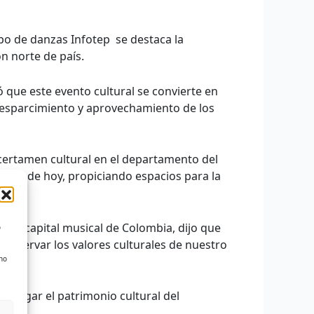
upo de danzas Infotep se destaca la
n norte de país.
ó que este evento cultural se convierte en
no esparcimiento y aprovechamiento de los
 certamen cultural en el departamento del
adano de hoy, propiciando espacios para la
agué, capital musical de Colombia, dijo que
o
 preservar los valores culturales de nuestro
 no
ivulgar el patrimonio cultural del
s.