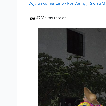
Deja un comentario
/ Por
Vanny Jr Sierra 
47 Visitas totales