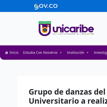
Ir
contenido
al
contenido
Inicio
Estudia Con Nosotros
Institución
Investi
Decentralized token swap interface for DeFi user
Decentralized crypto prediction market for trader
Decentralized prediction markets for crypto trad
Grupo de danzas del 
Universitario a real