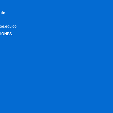
 de
ibe.edu.co
IONES.