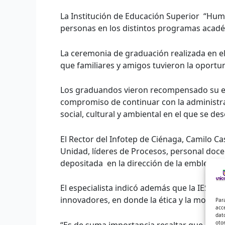
La Institución de Educación Superior “Hum
personas en los distintos programas acadé
La ceremonia de graduación realizada en el 
que familiares y amigos tuvieron la oportu
Los graduandos vieron recompensado su esfu
compromiso de continuar con la administrac
social, cultural y ambiental en el que se de
El Rector del Infotep de Ciénaga, Camilo Ca
Unidad, líderes de Procesos, personal doce
depositada en la dirección de la emblemátic
El especialista indicó además que la IES I
innovadores, en donde la ética y la moral, 
Par
acc
dat
oto
“Es de suma importancia resaltar que el úni