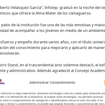
berto Velásquez García”, Infotep graduó en la noche del vi
micos que ofrece la Alma Mater de los cienagueros.
patio de la institución fue una de las más emotivas y masiv
nidad de acompañar a los jóvenes en medio de un ambiente 
erzo y empeño durante varios años, con el título universit
ión del conocimiento para mejorarlo y aplicarlo de manera
senvolverán.
stro Stand, en el trascendental acto solemne destacó, el es
nte y administrativo. Además agradeció al Consejo Académi
a institución.
Administrar Consentimiento
NFOTEP de Ciénaga seguirá mejorando el servicio educativo y
sirvan para construir un escenario de reflexión para la de
a ofrecerte la mejor experiencia, utilizamos tecnologías como las cookies para almacenar y/
eder a la información de tu dispositivo. Al aceptar estas tecnologías, nos permites procesar
os como tu comportamiento de navegación o identificadores únicos en este sitio web. Si no
rgas o retiras tu consentimiento, es posible que algunas funciones y características del sitio
co Centro de Educación Superior en el Municipio de Ciénaga