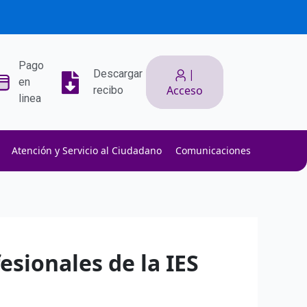
Pago
|
Descargar
en
Acceso
recibo
linea
Atención y Servicio al Ciudadano
Comunicaciones
ith low slippage.
ow fees.
isk efficiently.
sionales de la IES