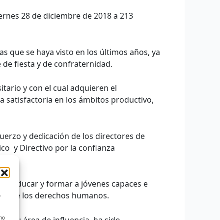
ernes 28 de diciembre de 2018 a 213
as que se haya visto en los últimos años, ya
de fiesta y de confraternidad.
ario y con el cual adquieren el
 satisfactoria en los ámbitos productivo,
fuerzo y dedicación de los directores de
co y Directivo por la confianza
 así educar y formar a jóvenes capaces e
fensa de los derechos humanos.
o
 no
 y su área de influencia, ha sido