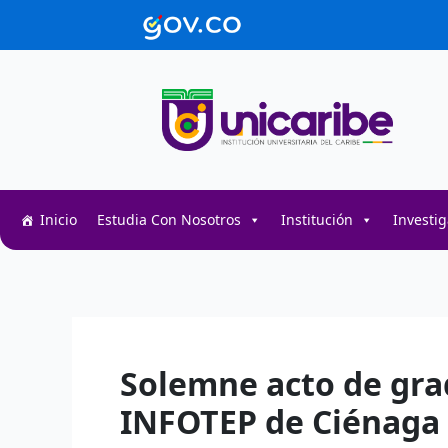
Ir
contenido
al
contenido
Inicio
Estudia Con Nosotros
Institución
Investi
Decentralized token swap interface for DeFi user
Decentralized crypto prediction market for trader
Decentralized prediction markets for crypto trad
Solemne acto de grad
INFOTEP de Ciénaga