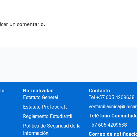
icar un comentario.
no
Normatividad
Contacto
.
Estatuto General.
Tel +57 605 4209638
ventanillaunica@unicar
Estatuto Profesoral
.
Teléfono Conmutad
Reglamento Estudiantil.
+57
605 4209638
Política de Seguridad de la
Información.
Correo de notificac