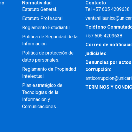
no
Normatividad
Contacto
.
Estatuto General.
Tel +57 605 4209638
ventanillaunica@unicar
Estatuto Profesoral
.
Teléfono Conmutad
Reglamento Estudiantil.
+57
605 4209638
Política de Seguridad de la
Información.
Correo de notificac
Política de protección de
judiciales.
datos personales.
Denuncias por actos
Reglamento de Propiedad
corrupción:
Intelectual
.
anticorrupcion@unicar
Plan estratégico de
TERMINOS Y CONDIC
Tecnologías de la
Información y
Comunicaciones .