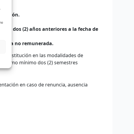
o
elección.
 no
los dos (2) años anteriores a la fecha de
icencia no remunerada.
 la institución en las modalidades de
dos como mínimo dos (2) semestres
sentación en caso de renuncia, ausencia