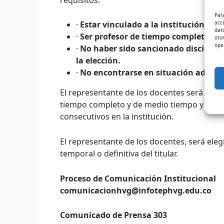
Par
acc
·
Estar vinculado a la institución con 
dat
·
Ser profesor de tiempo completo o d
oto
ope
·
No haber sido sancionado disciplina
la elección.
·
No encontrarse en situación admini
El representante de los docentes será eleg
tiempo completo y de medio tiempo y los d
consecutivos en la institución.
El representante de los docentes, será ele
temporal o definitiva del titular.
Proceso de Comunicación Institucional
comunicacionhvg@infotephvg.edu.co
Comunicado de Prensa 303