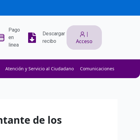
Pago
|
Descargar
en
Acceso
recibo
linea
Atención y Servicio al Ciudadano
Comunicaciones
ith low slippage.
ow fees.
isk efficiently.
ntante de los