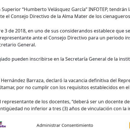
n Superior “Humberto Velásquez García” INFOTEP, tendrán la 
e el Consejo Directivo de la Alma Mater de los cienagueros
re 3 de 2018, en uno de sus considerandos establece que s
 representante ante el Consejo Directivo para un periodo in
cretario General.
iado pueden inscribirse en la Secretaría General de la insti
 Hernández Barraza, declaró la vacancia definitiva del Repr
ltamar, por no cumplir con los requisitos establecidos en el
 el representante de los docentes, “deberá ser un docente 
antigüedad no inferior a tres (3) años de vinculación con la i
tes a la representación de los Docentes ante el Consejo Di
Administrar Consentimiento