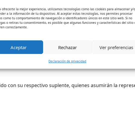
a ofrecerte la mejor experiencia, utilizamos tecnologías como las cookies para almacenar y/
eder a la información de tu dispositivo. Al aceptar estas tecnologías, nos permites procesar
una antigüedad no inferior a tres (3) años, a la fecha de 
os como tu comportamiento de navegación o identificadores únicos en este sitio web. Si no
e medio tiempo (Titular y Suplente).
rgas o retiras tu consentimiento, es posible que algunas funciones y características del sitio
ren correctamente.
riamente con multa o suspensión o destitución dentro de 
strativa de comisión externa o interna año sabático o l
Aceptar
Rechazar
Ver preferencias
ido mediante votación secreta por los docentes vinculados a
Declaración de privacidad
e cátedra y ocasionales, siempre y cuando estén contrata
gido con su respectivo suplente, quienes asumirán la repre