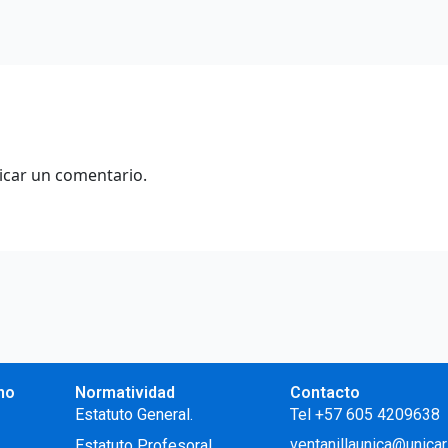
icar un comentario.
no
Normatividad
Contacto
.
Estatuto General.
Tel +57 605 4209638
ventanillaunica@unicar
Estatuto Profesoral
.