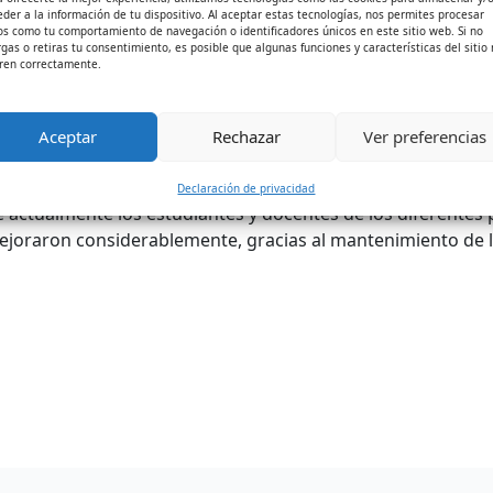
eder a la información de tu dispositivo. Al aceptar estas tecnologías, nos permites procesar
proyectos inscritos y aprobados en el Banco de Proyectos y
os como tu comportamiento de navegación o identificadores únicos en este sitio web. Si no
rgas o retiras tu consentimiento, es posible que algunas funciones y características del sitio
través de Planes de Fomento a la Calidad durante las vigenc
ren correctamente.
ificación docente en la IES-INFOTEP de Ciénaga, lográndose t
De igual manera, la calidad en el servicio educativo se mej
Aceptar
Rechazar
Ver preferencias
s y Redes de Datos, Higiene y Seguridad Industrial y el d
Declaración de privacidad
actualmente los estudiantes y docentes de los diferentes
ejoraron considerablemente, gracias al mantenimiento de l