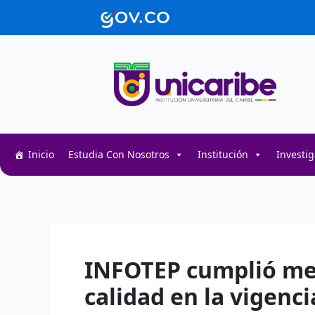
Ir
contenido
al
contenido
Inicio
Estudia Con Nosotros
Institución
Investi
Decentralized token swap interface for DeFi user
Decentralized crypto prediction market for trader
Decentralized prediction markets for crypto trad
INFOTEP cumplió met
calidad en la vigenci