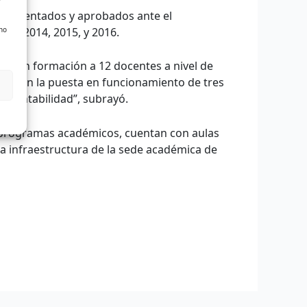
; presentados y aprobados ante el
 no
ias 2014, 2015, y 2016.
ener en formación a 12 docentes a nivel de
oró con la puesta en funcionamiento de tres
e Contabilidad”, subrayó.
 programas académicos, cuentan con aulas
a infraestructura de la sede académica de