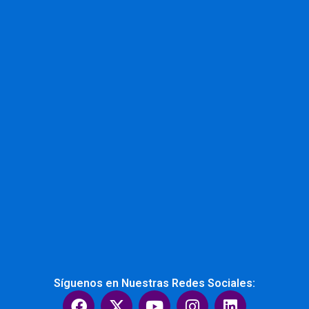
Síguenos en Nuestras Redes Sociales:
F
X
Y
I
L