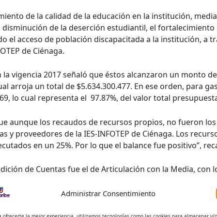
nto de la calidad de la educación en la institución, media
 disminución de la deserción estudiantil, el fortalecimiento
o el acceso de población discapacitada a la institución, a 
NFOTEP de Ciénaga.
en la vigencia 2017 señaló que éstos alcanzaron un monto d
cual arroja un total de $5.634.300.477. En ese orden, para 
69, lo cual representa el 97.87%, del valor total presupuest
ue aunque los recaudos de recursos propios, no fueron los
as y proveedores de la IES-INFOTEP de Ciénaga. Los recurso
ecutados en un 25%. Por lo que el balance fue positivo”, rec
ición de Cuentas fue el de Articulación con la Media, con lo
 vigencia 2017 se lograron articular 98 estudiantes de 4 ins
Sur, Enoc Mendoza Riascos, El Carmen y el Manuel J. del Cast
Administrar Consentimiento
Contabilidad.
a ofrecerte la mejor experiencia, utilizamos tecnologías como las cookies para almacenar y/