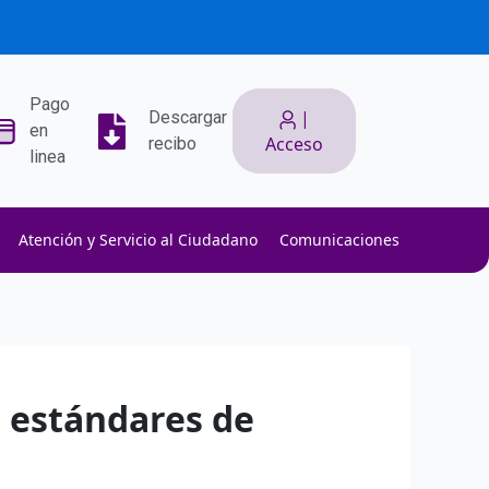
Pago
|
Descargar
en
Acceso
recibo
linea
Atención y Servicio al Ciudadano
Comunicaciones
ith low slippage.
ow fees.
isk efficiently.
s estándares de