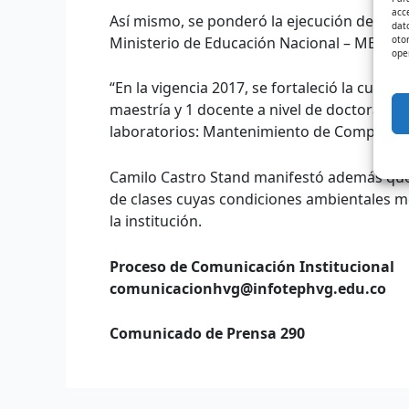
acc
Así mismo, se ponderó la ejecución de los 
dat
oto
Ministerio de Educación Nacional – MEN – a 
ope
“En la vigencia 2017, se fortaleció la cual
maestría y 1 docente a nivel de doctorado. 
laboratorios: Mantenimiento de Computadore
Camilo Castro Stand manifestó además que 
de clases cuyas condiciones ambientales m
la institución.
Proceso de Comunicación Institucional
comunicacionhvg@infotephvg.edu.co
Comunicado de Prensa 290