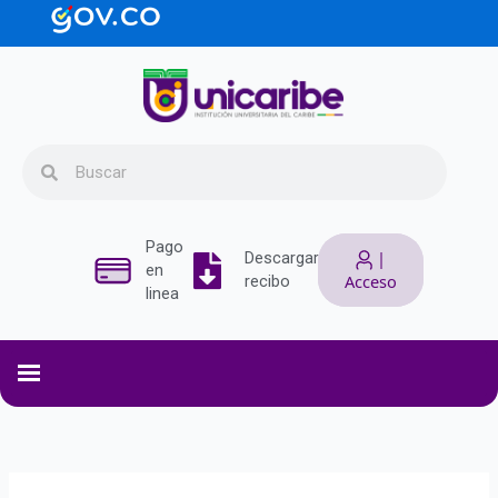
Ir
contenido
al
contenido
Search
Search
Pago
|
Descargar
en
Acceso
recibo
linea