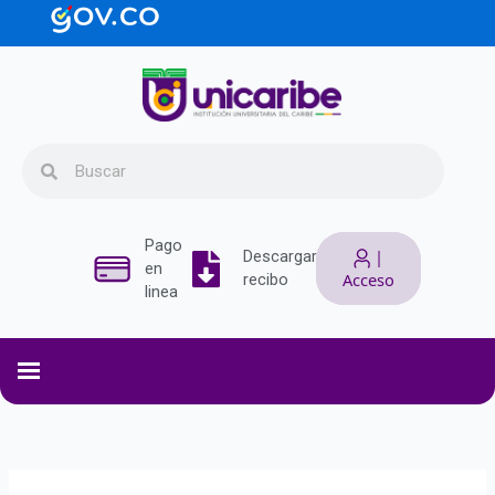
Ir
contenido
al
contenido
Search
Search
Pago
|
Descargar
en
Acceso
recibo
linea