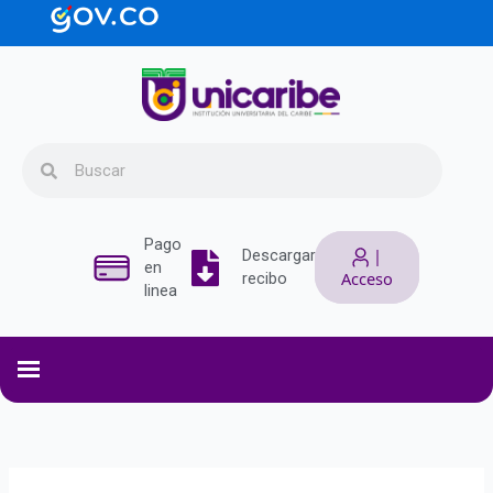
Ir
contenido
al
contenido
Search
Search
Pago
|
Descargar
en
Acceso
recibo
linea