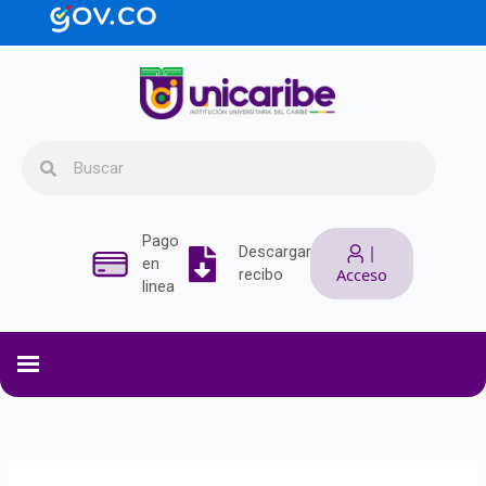
Ir
contenido
al
contenido
Search
Search
Pago
|
Descargar
en
Acceso
recibo
linea