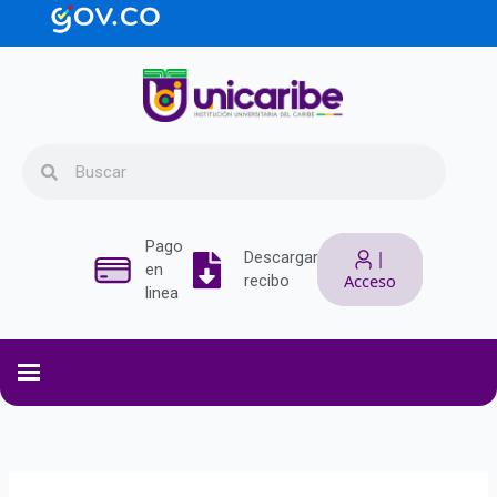
Ir
contenido
al
contenido
Search
Search
Pago
|
Descargar
en
Acceso
recibo
linea