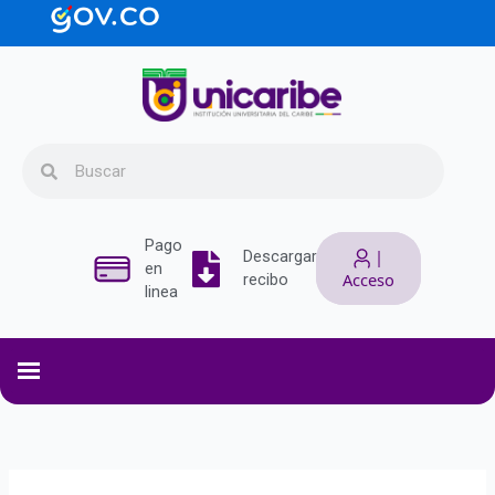
Ir
contenido
al
contenido
Search
Search
Pago
|
Descargar
en
Acceso
recibo
linea