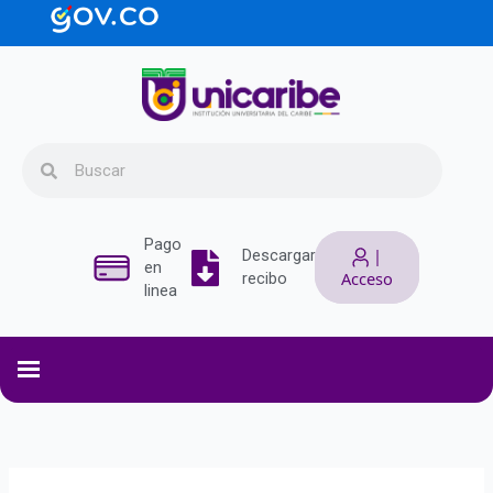
Ir
contenido
al
contenido
Search
Search
Pago
|
Descargar
en
Acceso
recibo
linea