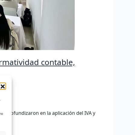
rmatividad contable,
o
 profundizaron en la aplicación del IVA y
 no