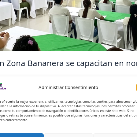
en Zona Bananera se capacitan en no
D SIERRA PEÑA
Administrar Consentimiento
a ofrecerte la mejor experiencia, utilizamos tecnologías como las cookies para almacenar y/
eder a la información de tu dispositivo. Al aceptar estas tecnologías, nos permites procesar
os como tu comportamiento de navegación o identificadores únicos en este sitio web. Si no
l auditorio de Coomulbanano, alumnos de Contaduría Pública
rgas o retiras tu consentimiento, es posible que algunas funciones y características del sitio
ren correctamente.
a Institución Universitaria […]