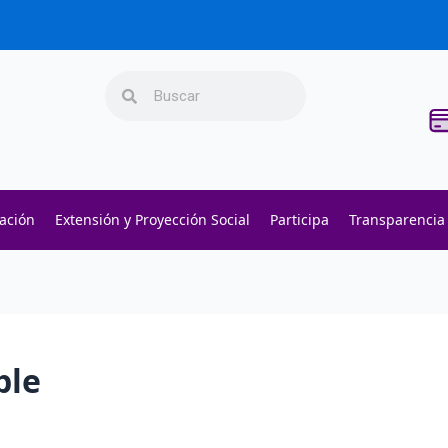
Search
Search
gación
Extensión y Proyección Social
Participa
Transparencia
ble