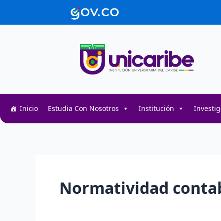
Ir
contenido
al
contenido
Inicio
Estudia Con Nosotros
Institución
Investi
Normatividad conta