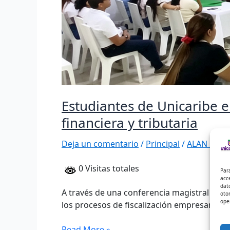
Estudiantes de Unicaribe 
financiera y tributaria
Deja un comentario
/
Principal
/
ALAN DAVI
0 Visitas totales
Par
acc
dat
A través de una conferencia magistral en e
oto
ope
los procesos de fiscalización empresarial. L
Read More »