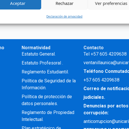
Aceptar
Rechazar
Ver preferencias
Declaración de privacidad
no
Normatividad
Contacto
.
Estatuto General.
Tel +57 605 4209638
ventanillaunica@unicar
Estatuto Profesoral
.
Teléfono Conmutad
Reglamento Estudiantil.
+57
605 4209638
Política de Seguridad de la
Información.
Correo de notificac
Política de protección de
judiciales.
datos personales.
Denuncias por actos
Reglamento de Propiedad
corrupción:
Intelectual
.
anticorrupcion@unicar
Plan estratégico de