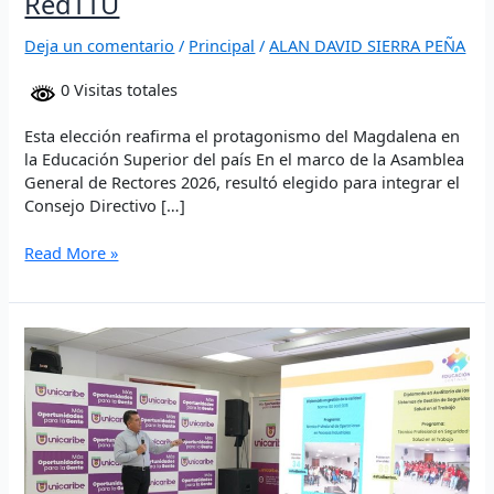
RedTTU
Deja un comentario
/
Principal
/
ALAN DAVID SIERRA PEÑA
0 Visitas totales
Esta elección reafirma el protagonismo del Magdalena en
la Educación Superior del país En el marco de la Asamblea
General de Rectores 2026, resultó elegido para integrar el
Consejo Directivo […]
Read More »
Rendición
de
Cuentas
de
Unicaribe:
Cosecha
de