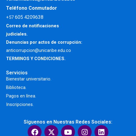
Teléfono Conmutador
605 4209638
+57
Correo de notificaciones
judiciales.
Denuncias por actos de corrupción:
anticorrupcion@unicaribe.edu.co
TERMINOS Y CONDICIONES.
Servicios
Bienestar universitario.
Biblioteca.
Pagos en línea.
Inscripciones.
Síguenos en Nuestras Redes Sociales:
F
X
Y
I
L
a
-
o
n
i