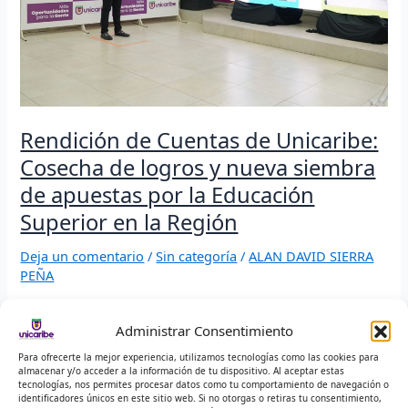
logros
y
nueva
siembra
de
apuestas
por
Rendición de Cuentas de Unicaribe:
la
Educación
Cosecha de logros y nueva siembra
Superior
de apuestas por la Educación
en
la
Superior en la Región
Región
Deja un comentario
/
Sin categoría
/
ALAN DAVID SIERRA
PEÑA
0 Visitas totales
Administrar Consentimiento
El rector de la Institución Universitaria del Caribe (IUC),
Para ofrecerte la mejor experiencia, utilizamos tecnologías como las cookies para
Leonardo Pérez Suescún, presidió esta audiencia que
almacenar y/o acceder a la información de tu dispositivo. Al aceptar estas
tecnologías, nos permites procesar datos como tu comportamiento de navegación o
permitió a la comunidad cienaguera, magdalenense y
identificadores únicos en este sitio web. Si no otorgas o retiras tu consentimiento,
caribeña, dimensionar el impacto de una Casa