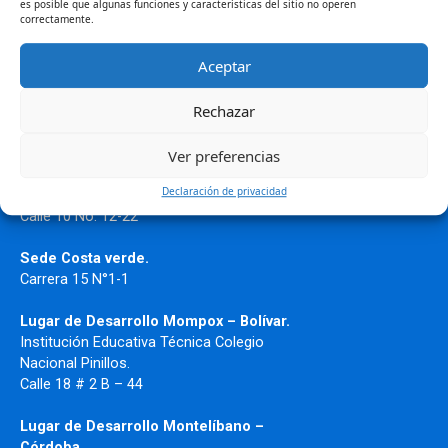
es posible que algunas funciones y características del sitio no operen
correctamente.
Read More »
Aceptar
Rechazar
Ver preferencias
Donde Estamos
Declaración de privacidad
Sede Principal Ciénaga
Calle 10 No. 12-22
Sede Costa verde.
Carrera 15 N°1-1
Lugar de Desarrollo
Mompox – Bolívar.
Institución Educativa Técnica Colegio
Nacional Pinillos.
Calle 18 # 2 B – 44
Lugar de Desarrollo Montelíbano –
Córdoba.