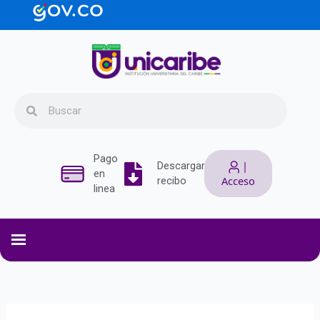
Ir
contenido
al
contenido
Search
Search
Pago
|
Descargar
en
Acceso
recibo
linea