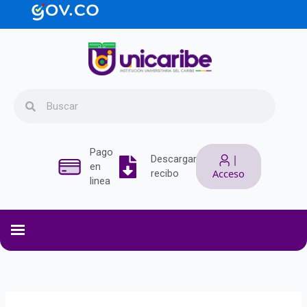
Ir
contenido
al
contenido
Search
Search
Pago
|
Descargar
en
Acceso
recibo
linea