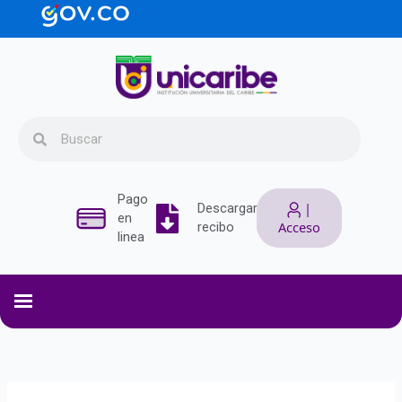
Ir
contenido
al
contenido
Search
Search
Pago
|
Descargar
en
Acceso
recibo
linea