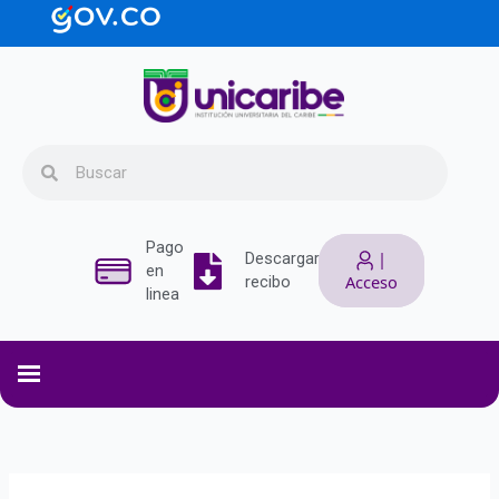
Ir
contenido
al
contenido
Search
Search
Pago
|
Descargar
en
Acceso
recibo
linea