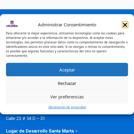
Donde Estamos
Administrar Consentimiento
Sede Principal Ciénaga
Calle 10 No. 12-22
Para ofrecerte la mejor experiencia, utilizamos tecnologías como las cookies para
almacenar y/o acceder a la información de tu dispositivo. Al aceptar estas
tecnologías, nos permites procesar datos como tu comportamiento de navegación o
Sede Costa verde.
identificadores únicos en este sitio web. Si no otorgas o retiras tu consentimiento,
Carrera 15 N°1-1
es posible que algunas funciones y características del sitio no operen
correctamente.
Lugar de Desarrollo
Mompox – Bolívar.
Institución Educativa Técnica Colegio
Aceptar
Nacional Pinillos.
Calle 18 # 2 B – 44
Rechazar
Lugar de Desarrollo Montelíbano –
Ver preferencias
Córdoba.
Centro de Recursos Educativos
Declaración de privacidad
Municipales.
Calle 23 # 54 D – 31
Lugar de Desarrollo Santa Marta –