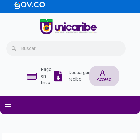
Ir
contenido
al
contenido
Search
Search
Pago
|
Descargar
en
Acceso
recibo
linea