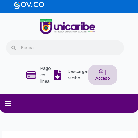
Ir
contenido
al
contenido
Search
Search
Pago
|
Descargar
en
Acceso
recibo
linea