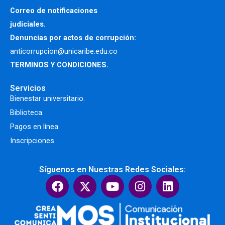
Correo de notificaciones
judiciales.
Denuncias por actos de corrupción:
anticorrupcion@unicaribe.edu.co
TERMINOS Y CONDICIONES.
Servicios
Bienestar universitario.
Biblioteca.
Pagos en línea.
Inscripciones.
Síguenos en Nuestras Redes Sociales:
F
X
Y
I
L
a
-
o
n
i
c
t
u
s
n
e
w
t
t
k