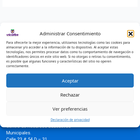
Administrar Consentimiento
Donde Estamos
Sede Principal Ciénaga
Para ofrecerte la mejor experiencia, utilizamos tecnologías como las cookies para
Calle 10 No. 12-22
almacenar y/o acceder a la información de tu dispositivo. Al aceptar estas
tecnologías, nos permites procesar datos como tu comportamiento de navegación o
identificadores únicos en este sitio web. Si no otorgas o retiras tu consentimiento,
Sede Costa verde.
es posible que algunas funciones y características del sitio no operen
correctamente.
Carrera 15 N°1-1
Aceptar
Lugar de Desarrollo
Mompox – Bolívar.
Institución Educativa Técnica Colegio
Nacional Pinillos.
Rechazar
Calle 18 # 2 B – 44
Ver preferencias
Lugar de Desarrollo Montelíbano –
Córdoba.
Declaración de privacidad
Centro de Recursos Educativos
Municipales.
Calle 23 # 54 D – 31