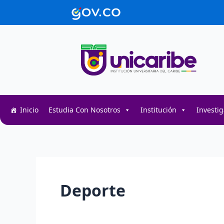
Ir
contenido
al
contenido
Inicio
Estudia Con Nosotros
Institución
Investi
Deporte