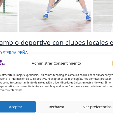
rcambio deportivo con clubes locales
D SIERRA PEÑA
Administrar Consentimiento
a ofrecerte la mejor experiencia, utilizamos tecnologías como las cookies para almacenar y/
to y voleibol compitieron con la Escuela FOVI y el Club Nóm
eder a la información de tu dispositivo. Al aceptar estas tecnologías, nos permites procesar
versitaria del Caribe […]
os como tu comportamiento de navegación o identificadores únicos en este sitio web. Si no
rgas o retiras tu consentimiento, es posible que algunas funciones y características del sitio
ren correctamente.
Aceptar
Rechazar
Ver preferencias