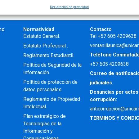
Declaración de privacidad
no
Normatividad
Contacto
.
Estatuto General.
Tel +57 605 4209638
ventanillaunica@unicar
Estatuto Profesoral
.
Teléfono Conmutad
Reglamento Estudiantil.
+57
605 4209638
Política de Seguridad de la
Información.
Correo de notificac
Política de protección de
judiciales.
datos personales.
Denuncias por actos
Reglamento de Propiedad
corrupción:
Intelectual
.
anticorrupcion@unicar
Plan estratégico de
TERMINOS Y CONDIC
Tecnologías de la
Información y
Comunicaciones .