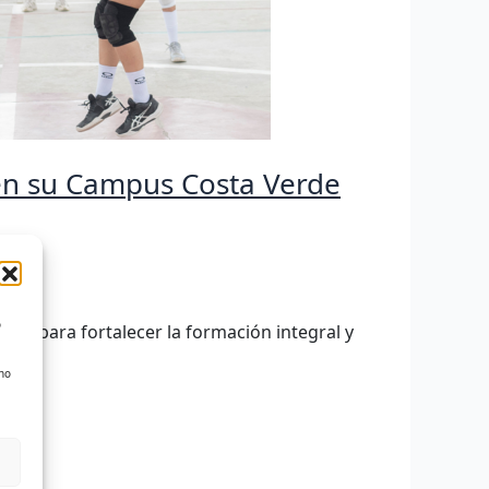
 en su Campus Costa Verde
o
adas para fortalecer la formación integral y
 no