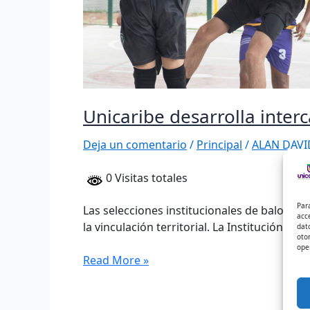
Unicaribe desarrolla inte
Deja un comentario
/
Principal
/
ALAN DAVI
0 Visitas totales
Par
Las selecciones institucionales de balonces
acc
la vinculación territorial. La Institución Uni
dat
oto
ope
Read More »