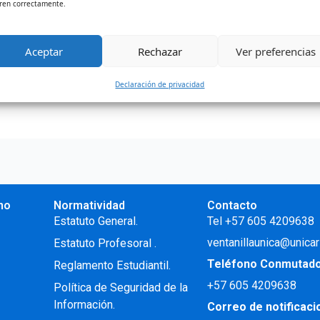
ren correctamente.
rá la Educación Superior y permitirá el uso de la infraestr
Aceptar
Rechazar
Ver preferencias
taria del Caribe (Unicaribe) y la […]
Declaración de privacidad
no
Normatividad
Contacto
.
Estatuto General.
Tel +57 605 4209638
ventanillaunica@unicar
Estatuto Profesoral
.
Teléfono Conmutad
Reglamento Estudiantil.
+57
605 4209638
Política de Seguridad de la
Información.
Correo de notificac