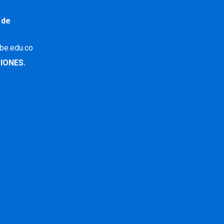
 de
ibe.edu.co
IONES.