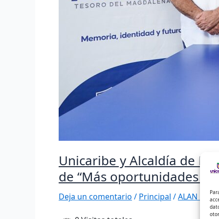
para
la
gente”
Unicaribe y Alcaldía de P
de “Más oportunidades par
Par
Deja un comentario
/
Principal
/
ALAN DAVI
acc
dat
oto