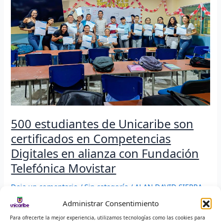
son
certificados
en
Competencias
Digitales
en
alianza
con
Fundación
Telefónica
Movistar
500 estudiantes de Unicaribe son
certificados en Competencias
Digitales en alianza con Fundación
Telefónica Movistar
Deja un comentario
/
Sin categoría
/
ALAN DAVID SIERRA
PEÑA
Administrar Consentimiento
1 Visitas totales
Para ofrecerte la mejor experiencia, utilizamos tecnologías como las cookies para