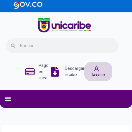
Ir
contenido
al
contenido
Search
Search
Pago
|
Descargar
en
Acceso
recibo
linea