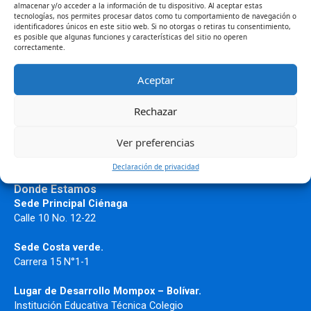
almacenar y/o acceder a la información de tu dispositivo. Al aceptar estas
tecnologías, nos permites procesar datos como tu comportamiento de navegación o
La Institución Universitaria del Caribe (Unicaribe) y la
identificadores únicos en este sitio web. Si no otorgas o retiras tu consentimiento,
Fundación Telefónica Movistar certificaron a 500
es posible que algunas funciones y características del sitio no operen
correctamente.
estudiantes en Office Intermedio y Excel Avanzado. Esta
alianza estratégica responde a la necesidad del mercado
Aceptar
Read More »
Rechazar
Ver preferencias
Declaración de privacidad
Donde Estamos
Sede Principal Ciénaga
Calle 10 No. 12-22
Sede Costa verde.
Carrera 15 N°1-1
Lugar de Desarrollo
Mompox – Bolívar.
Institución Educativa Técnica Colegio