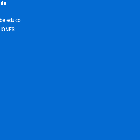
 de
ibe.edu.co
IONES.