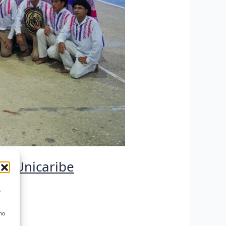
de Unicaribe
o
 no