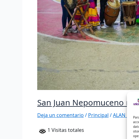
San Juan Nepomuceno recib
Deja un comentario
/
Principal
/
ALAN DAVI
Par
acc
dat
1 Visitas totales
oto
ope