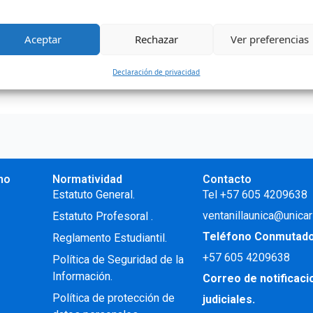
ntro de la integración regional mediante talleres de tambor,
Aceptar
Rechazar
Ver preferencias
Declaración de privacidad
no
Normatividad
Contacto
.
Estatuto General.
Tel +57 605 4209638
ventanillaunica@unicar
Estatuto Profesoral
.
Teléfono Conmutad
Reglamento Estudiantil.
+57
605 4209638
Política de Seguridad de la
Información.
Correo de notificac
Política de protección de
judiciales.