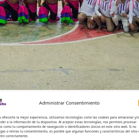
ió la caravana cultural y deportiva 
Administrar Consentimiento
D SIERRA PEÑA
a ofrecerte la mejor experiencia, utilizamos tecnologías como las cookies para almacenar y/
eder a la información de tu dispositivo. Al aceptar estas tecnologías, nos permites procesar
os como tu comportamiento de navegación o identificadores únicos en este sitio web. Si no
rgas o retiras tu consentimiento, es posible que algunas funciones y características del sitio
ren correctamente.