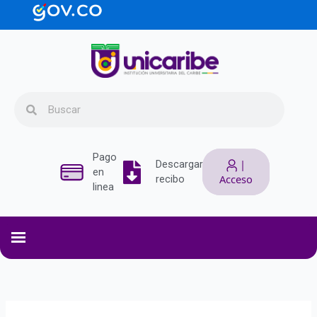
Ir
contenido
al
contenido
Search
Search
Pago
|
Descargar
en
Acceso
recibo
linea