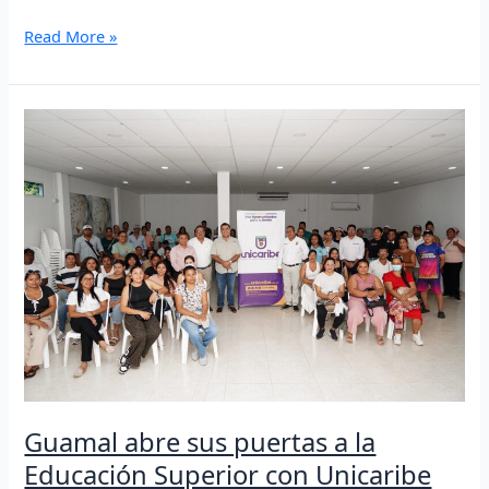
Read More »
Guamal
abre
sus
puertas
a
la
Educación
Superior
con
Unicaribe
Guamal abre sus puertas a la
Educación Superior con Unicaribe