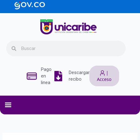
Ir
contenido
al
contenido
Search
Search
Pago
|
Descargar
en
Acceso
recibo
linea