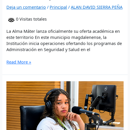
Deja un comentario
/
Principal
/
ALAN DAVID SIERRA PEÑA
0 Visitas totales
La Alma Máter lanza oficialmente su oferta académica en
este territorio En este municipio magdalenense, la
Institución inicia operaciones ofertando los programas de
Administración en Seguridad y Salud en el
Read More »
Nicoll
Machado
Rodríguez:
La
estudiante
de
Unicaribe
que