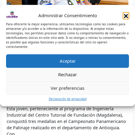
patina
hacia
la
Administrar Consentimiento
gloria
Para ofrecerte la mejor experiencia, utilizamos tecnologías como las cookies para
internacional
almacenar y/o acceder a la información de tu dispositivo. Al aceptar estas
tecnologías, nos permites procesar datos como tu comportamiento de navegación o
identificadores únicos en este sitio web. Si no otorgas o retiras tu consentimiento,
es posible que algunas funciones y características del sitio no operen
correctamente.
Nicoll Machado Rodríguez: La
Aceptar
estudiante de Unicaribe que patina
hacia la gloria internacional
Rechazar
Deja un comentario
/
Principal
/
ALAN DAVID SIERRA PEÑA
Ver preferencias
0 Visitas totales
Declaración de privacidad
Esta joven, perteneciente al programa de Ingeniería
Industrial del Centro Tutorial de Fundación (Magdalena),
conquistó tres medallas en el Campeonato Panamericano
de Patinaje realizado en el departamento de Antioquia.
Con