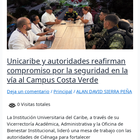
autoridades
reafirman
compromiso
por
la
seguridad
en
la
vía
Unicaribe y autoridades reafirman
al
Campus
compromiso por la seguridad en la
Costa
vía al Campus Costa Verde
Verde
Deja un comentario
/
Principal
/
ALAN DAVID SIERRA PEÑA
0 Visitas totales
La Institución Universitaria del Caribe, a través de su
Vicerrectoría Académica, Administrativa y la Oficina de
Bienestar Institucional, lideró una mesa de trabajo con las
autoridades de Ciénaga para fortalecer