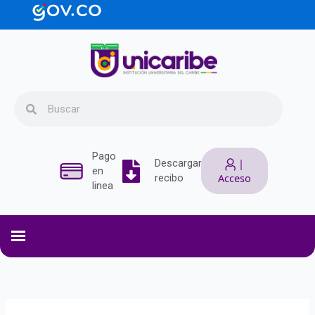
Ir
contenido
al
contenido
Search
Search
Pago
|
Descargar
en
Acceso
recibo
linea