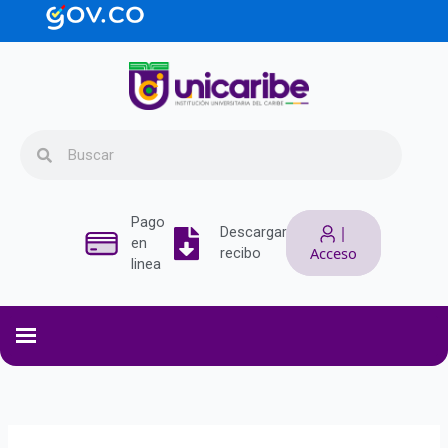
Ir
contenido
al
contenido
Search
Search
Pago
|
Descargar
en
Acceso
recibo
linea