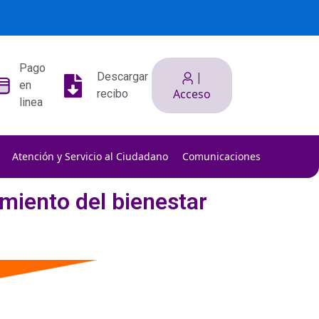
Pago
|
Descargar
en
Acceso
recibo
linea
Atención y Servicio al Ciudadano
Comunicaciones
lippage.
ently.
cimiento del bienestar