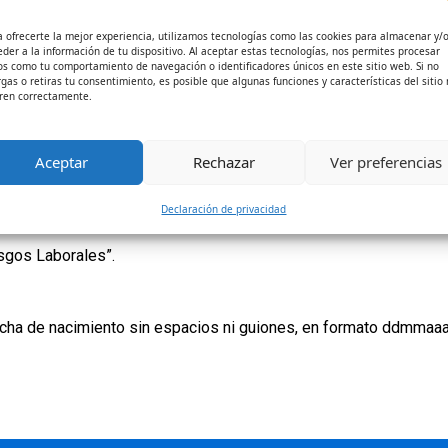
ndar acompañamiento emocional a través de un equipo de expert
viamente agendadas. Este servicio está disponible las 24 hor
a ofrecerte la mejor experiencia, utilizamos tecnologías como las cookies para almacenar y/
eder a la información de tu dispositivo. Al aceptar estas tecnologías, nos permites procesar
e la Institución Universitaria del Caribe reciba apoyo inmediato 
os como tu comportamiento de navegación o identificadores únicos en este sitio web. Si no
rgas o retiras tu consentimiento, es posible que algunas funciones y características del sitio
ren correctamente.
s://positivamente.positiva.gov.co/
Aceptar
Rechazar
Ver preferencias
Declaración de privacidad
sgos Laborales”.
fecha de nacimiento sin espacios ni guiones, en formato ddmmaaa