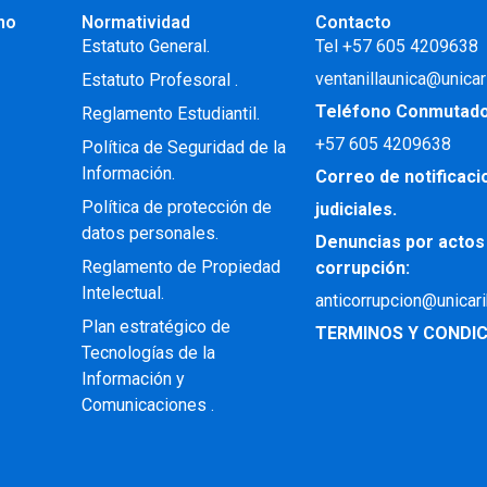
no
Normatividad
Contacto
.
Estatuto General.
Tel +57 605 4209638
ventanillaunica@unicar
Estatuto Profesoral
.
Teléfono Conmutad
Reglamento Estudiantil.
+57
605 4209638
Política de Seguridad de la
Información.
Correo de notificac
Política de protección de
judiciales.
datos personales.
Denuncias por actos
Reglamento de Propiedad
corrupción:
Intelectual
.
anticorrupcion@unicar
Plan estratégico de
TERMINOS Y CONDIC
Tecnologías de la
Información y
Comunicaciones .