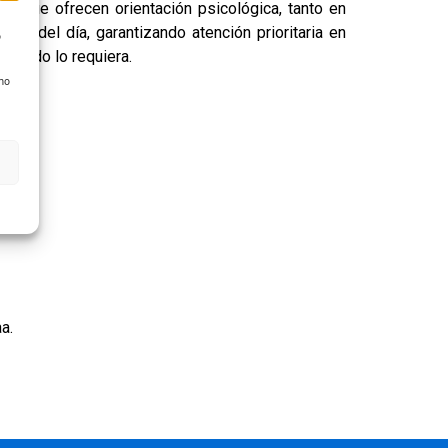
os que ofrecen orientación psicológica, tanto en
as del día, garantizando atención prioritaria en
o
cuando lo requiera.
 no
a.