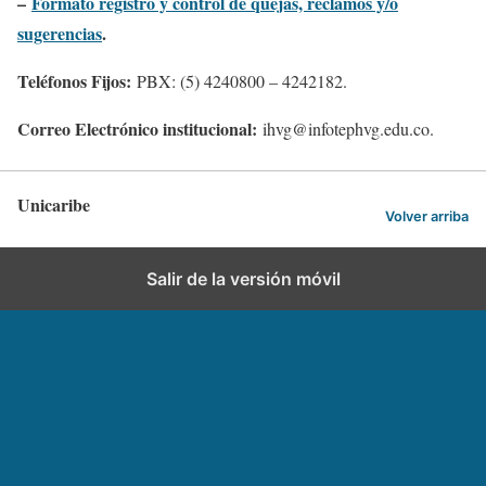
–
Formato registro y control de quejas, reclamos y/o
sugerencias
.
Teléfonos Fijos:
PBX: (5) 4240800 – 4242182.
Correo Electrónico institucional:
ihvg@infotephvg.edu.co.
Unicaribe
Volver arriba
Salir de la versión móvil