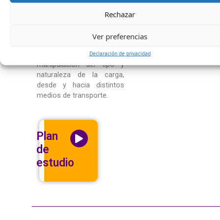
salud en el trabajo, con el
fin de contribuir a la
Rechazar
optimización de los
tiempos, los recursos y
Ver preferencias
equipos involucrados en
los procesos de
Declaración de privacidad
manipulación del tipo y
naturaleza de la carga,
desde y hacia distintos
medios de transporte.
Plan
de
estudio