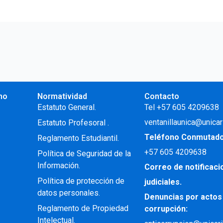
no
Normatividad
Contacto
.
Estatuto General.
Tel +57 605 4209638
ventanillaunica@unicar
Estatuto Profesoral
.
Teléfono Conmutad
Reglamento Estudiantil.
+57
605 4209638
Política de Seguridad de la
Información.
Correo de notificac
Política de protección de
judiciales.
datos personales.
Denuncias por actos
Reglamento de Propiedad
corrupción:
Intelectual
.