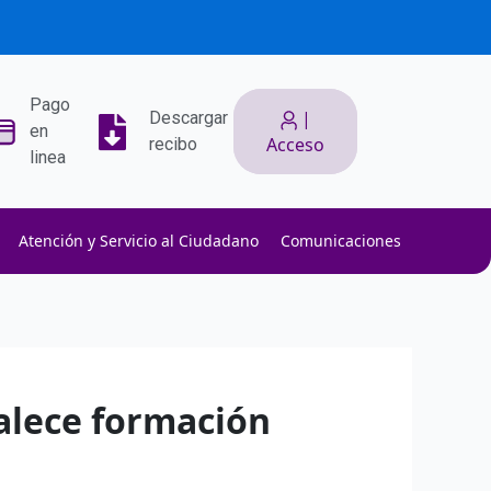
Pago
|
Descargar
en
Acceso
recibo
linea
Atención y Servicio al Ciudadano
Comunicaciones
ith low slippage.
ow fees.
isk efficiently.
alece formación