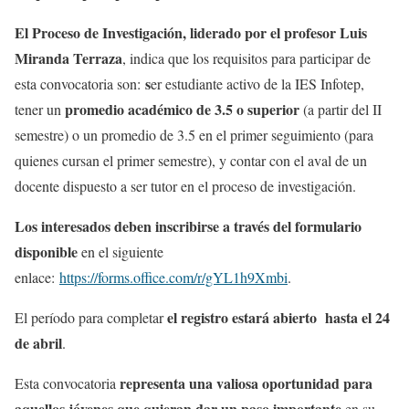
El Proceso de Investigación, liderado por el profesor Luis
Miranda Terraza
, indica que los requisitos para participar de
s
esta convocatoria son:
er estudiante activo de la IES Infotep,
promedio académico de 3.5 o superior
tener un
(a partir del II
semestre) o un promedio de 3.5 en el primer seguimiento (para
quienes cursan el primer semestre), y contar con el aval de un
docente dispuesto a ser tutor en el proceso de investigación.
Los interesados deben inscribirse a través del formulario
disponible
en el siguiente
enlace:
https://forms.office.com/r/gYL1h9Xmbi
.
el registro estará abierto hasta el 24
El período para completar
de abril
.
representa una valiosa oportunidad para
Esta convocatoria
aquellos jóvenes que quieran dar un paso importante
en su