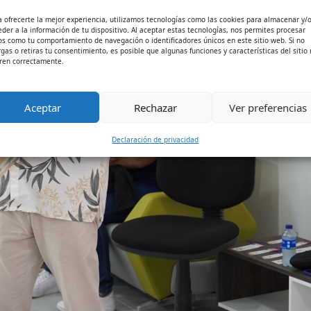
a ofrecerte la mejor experiencia, utilizamos tecnologías como las cookies para almacenar y/
eder a la información de tu dispositivo. Al aceptar estas tecnologías, nos permites procesar
os como tu comportamiento de navegación o identificadores únicos en este sitio web. Si no
rgas o retiras tu consentimiento, es posible que algunas funciones y características del sitio
ren correctamente.
Aceptar
Rechazar
Ver preferencias
Declaración de privacidad