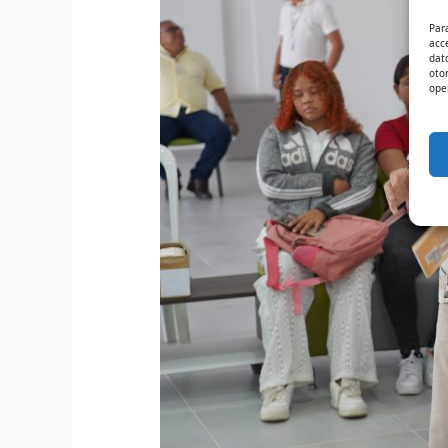
Par
acc
dat
oto
ope