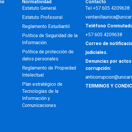
no
Normatividad
Contacto
.
Estatuto General.
Tel +57 605 4209638
ventanillaunica@unicar
Estatuto Profesoral
.
Teléfono Conmutad
Reglamento Estudiantil.
+57
605 4209638
Política de Seguridad de la
Información.
Correo de notificac
Política de protección de
judiciales.
datos personales.
Denuncias por actos
Reglamento de Propiedad
corrupción:
Intelectual
.
anticorrupcion@unicar
Plan estratégico de
TERMINOS Y CONDIC
Tecnologías de la
Información y
Comunicaciones .