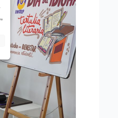
o
 no