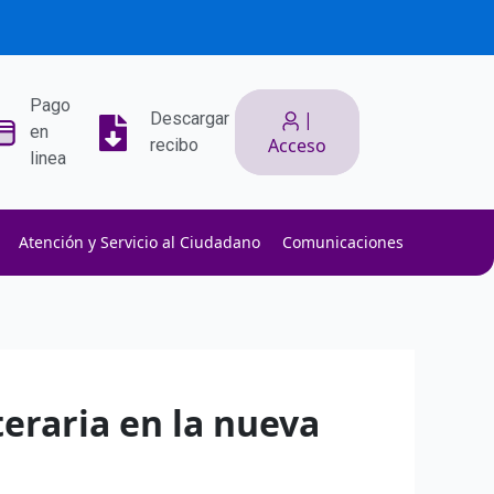
Pago
|
Descargar
en
Acceso
recibo
linea
Atención y Servicio al Ciudadano
Comunicaciones
ith low slippage.
ow fees.
isk efficiently.
teraria en la nueva