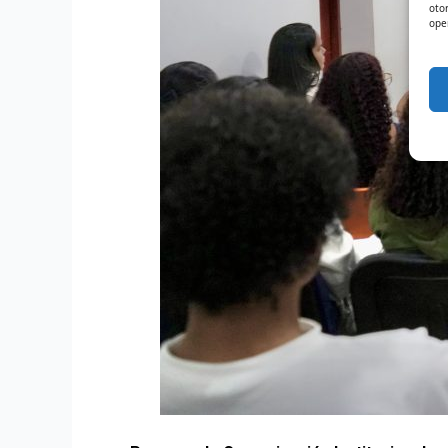
oto
ope