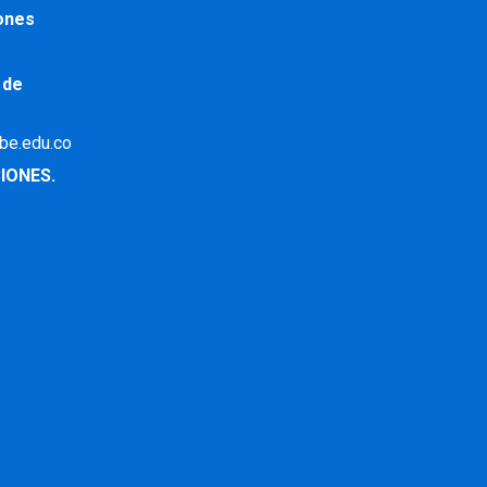
iones
 de
ibe.edu.co
IONES.