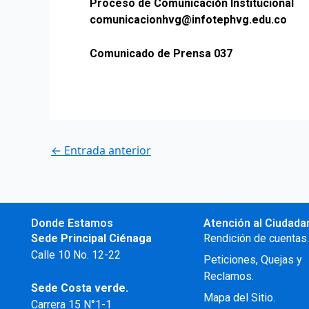
Proceso de Comunicación Institucional
comunicacionhvg@infotephvg.edu.co
Comunicado de Prensa 037
←
Entrada anterior
Donde Estamos
Atención al Ciudada
Sede Principal Ciénaga
Rendición de cuentas
Calle 10 No. 12-22
Peticiones, Quejas y
Reclamos.
Sede Costa verde.
Mapa del Sitio.
Carrera 15 N°1-1