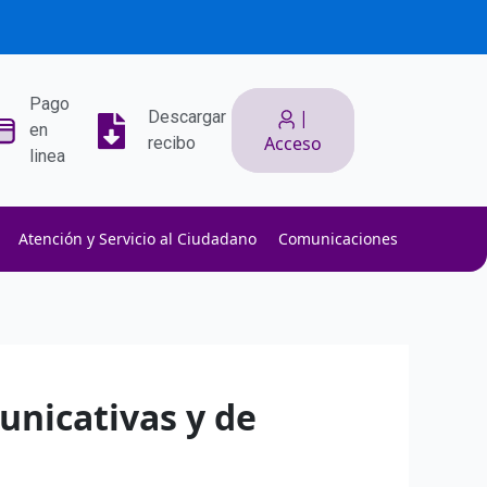
Pago
|
Descargar
en
Acceso
recibo
linea
Atención y Servicio al Ciudadano
Comunicaciones
ith low slippage.
ow fees.
isk efficiently.
unicativas y de