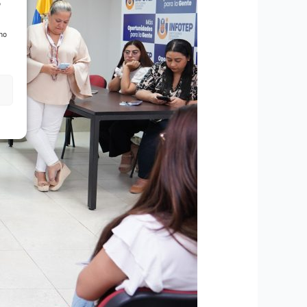
o
 no