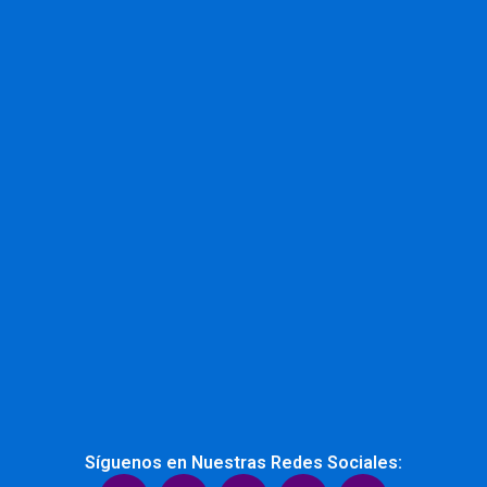
Síguenos en Nuestras Redes Sociales:
F
X
Y
I
L