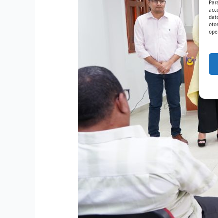
Par
acc
dat
oto
ope