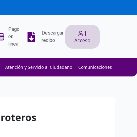
Pago
|
Descargar
en
Acceso
recibo
linea
Atención y Servicio al Ciudadano
Comunicaciones
ith low slippage.
ow fees.
isk efficiently.
rroteros