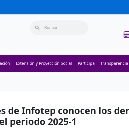
Search
Search
gación
Extensión y Proyección Social
Participa
Transparencia
s -
their website
- Execute fast trades and manage liquidity w
s -
polymarket
- trade on real-world event outcomes with l
ers -
Try Polymarket
- place informed bets and hedge crypto r
s de Infotep conocen los de
 el periodo 2025-1