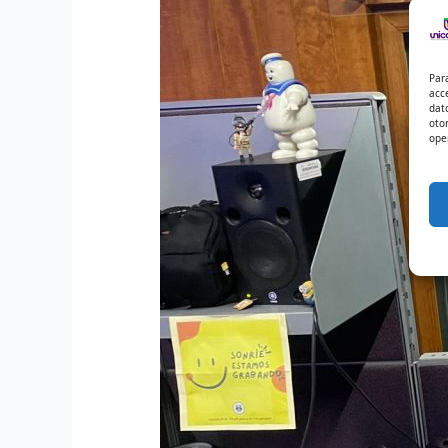
Par
acc
dat
oto
ope