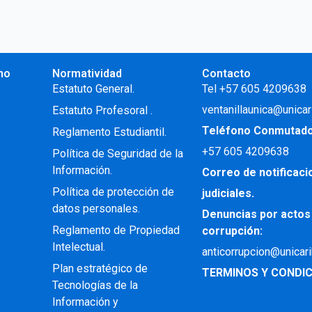
no
Normatividad
Contacto
.
Estatuto General.
Tel +57 605 4209638
ventanillaunica@unicar
Estatuto Profesoral
.
Teléfono Conmutad
Reglamento Estudiantil.
+57
605 4209638
Política de Seguridad de la
Información.
Correo de notificac
Política de protección de
judiciales.
datos personales.
Denuncias por actos
Reglamento de Propiedad
corrupción:
Intelectual
.
anticorrupcion@unicar
Plan estratégico de
TERMINOS Y CONDIC
Tecnologías de la
Información y