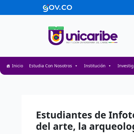
Ir
contenido
al
contenido
Inicio
Estudia Con Nosotros
Institución
Investi
Decentralized token swap interface for DeFi user
Decentralized crypto prediction market for trader
Decentralized prediction markets for crypto trad
Estudiantes de Infot
del arte, la arqueolo