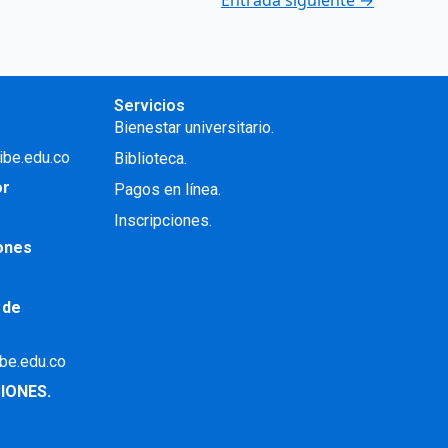
Entrada siguiente
→
Servicios
Bienestar universitario.
ibe.edu.co
Biblioteca.
or
Pagos en línea.
Inscripciones.
iones
 de
ibe.edu.co
IONES.