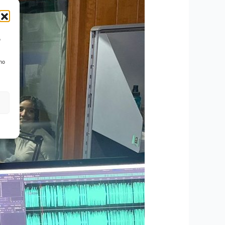
o
 no