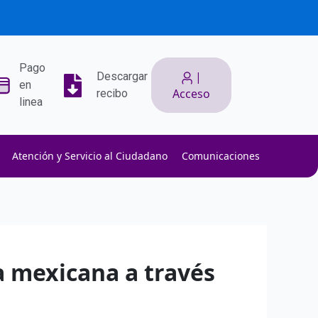
Pago
|
Descargar
en
Acceso
recibo
linea
Atención y Servicio al Ciudadano
Comunicaciones
ith low slippage.
ow fees.
isk efficiently.
a mexicana a través